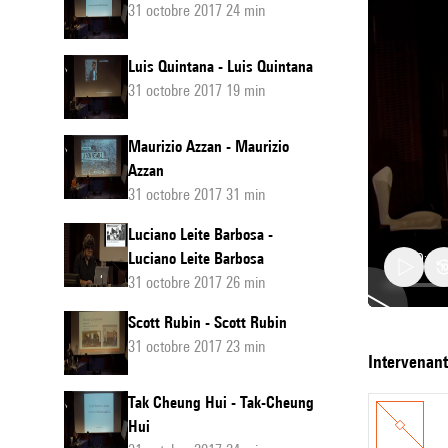
31 octobre 2017 24 min
Luis Quintana - Luis Quintana
31 octobre 2017 19 min
Maurizio Azzan - Maurizio
Azzan
31 octobre 2017 31 min
Luciano Leite Barbosa -
Luciano Leite Barbosa
31 octobre 2017 26 min
Scott Rubin - Scott Rubin
31 octobre 2017 23 min
Styliano
intervenan
Dimou
Tak Cheung Hui - Tak-Cheung
Hui