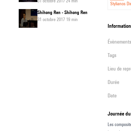
31 octobre 2017 24 min
Stylianos D
Shihong Ren - Shihong Ren
31 octobre 2017 19 min
informatio
évènement
Tags
Lieu de rep
durée
date
Journée du
Les composite