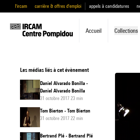
l'ircam
carrière & offres d'emploi
appels à candidatures
n
Accueil
Collections
Les médias liés à cet évènement
Daniel Alvarado Bonilla -
Daniel Alvarado Bonilla
31 octobre 2017 23 min
Tom Bierton - Tom Bierton
31 octobre 2017 22 min
Bertrand Plé - Bertrand Plé