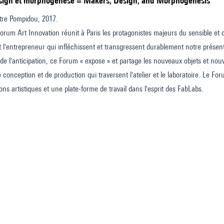
design et morphogénèse = Makers, Design, and Morphogenesis
re Pompidou, 2017.
um Art Innovation réunit à Paris les protagonistes majeurs du sensible et de l'i
et l'entrepreneur qui infléchissent et transgressent durablement notre prés
de l'anticipation, ce Forum « expose » et partage les nouveaux objets et nouvel
 conception et de production qui traversent l'atelier et le laboratoire. Le Fo
ions artistiques et une plate-forme de travail dans l'esprit des FabLabs.