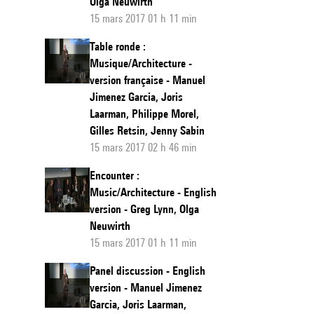
Olga Neuwirth
15 mars 2017 01 h 11 min
Table ronde :
Musique/Architecture -
version française - Manuel
Jimenez Garcia, Joris
Laarman, Philippe Morel,
Gilles Retsin, Jenny Sabin
15 mars 2017 02 h 46 min
Encounter :
Music/Architecture - English
version - Greg Lynn, Olga
Neuwirth
15 mars 2017 01 h 11 min
Panel discussion - English
version - Manuel Jimenez
Garcia, Joris Laarman,