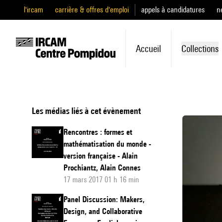
l'ircam
carrière & offres d'emploi
appels à candidatures
n
Accueil
Collections
Les médias liés à cet évènement
Rencontres : formes et
mathématisation du monde -
version française - Alain
Prochiantz, Alain Connes
17 mars 2017 01 h 16 min
Panel Discussion: Makers,
Design, and Collaborative