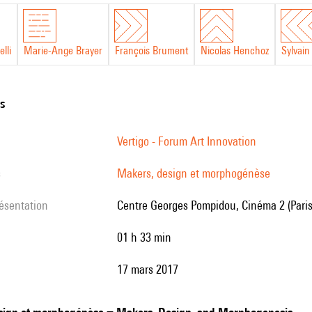
lli
Marie-Ange Brayer
François Brument
Nicolas Henchoz
Sylvain
e
ns
Vertigo - Forum Art Innovation
s
Makers, design et morphogénèse
résentation
Centre Georges Pompidou, Cinéma 2 (Paris
01 h 33 min
17 mars 2017