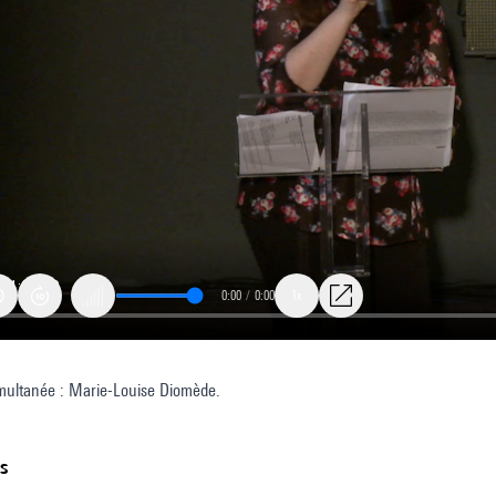
0:00
/
0:00
1x
imultanée : Marie-Louise Diomède.
ts