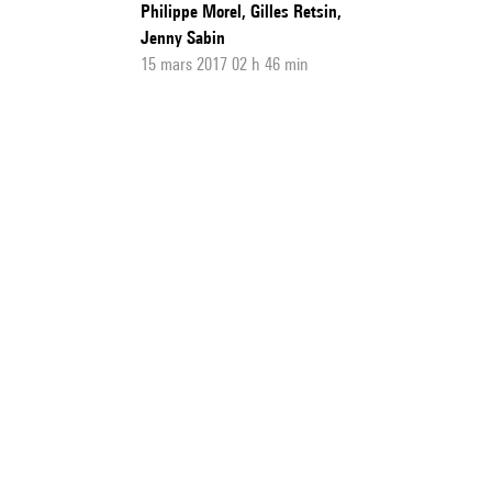
Philippe Morel, Gilles Retsin,
Jenny Sabin
15 mars 2017 02 h 46 min