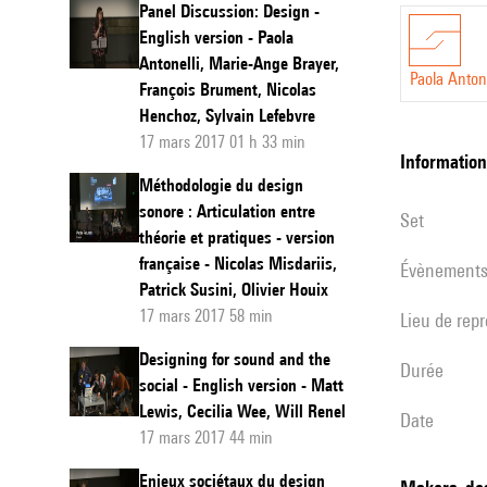
Panel Discussion: Design -
-
English version - Paola
version
Antonelli, Marie-Ange Brayer,
Paola Antone
François Brument, Nicolas
français
Henchoz, Sylvain Lefebvre
17 mars 2017 01 h 33 min
informatio
Méthodologie du design
sonore : Articulation entre
set
théorie et pratiques - version
française - Nicolas Misdariis,
évènement
Patrick Susini, Olivier Houix
17 mars 2017 58 min
Lieu de rep
Designing for sound and the
durée
social - English version - Matt
Lewis, Cecilia Wee, Will Renel
date
17 mars 2017 44 min
Enjeux sociétaux du design