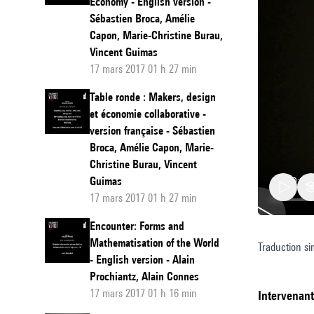
Economy - English version -
Sébastien Broca, Amélie
Capon, Marie-Christine Burau,
Vincent Guimas
17 mars 2017 01 h 27 min
Table ronde : Makers, design
et économie collaborative -
version française - Sébastien
Broca, Amélie Capon, Marie-
Christine Burau, Vincent
Guimas
17 mars 2017 01 h 27 min
Encounter: Forms and
Mathematisation of the World
Traduction s
Table
- English version - Alain
ronde
Prochiantz, Alain Connes
:
17 mars 2017 01 h 16 min
intervenan
design