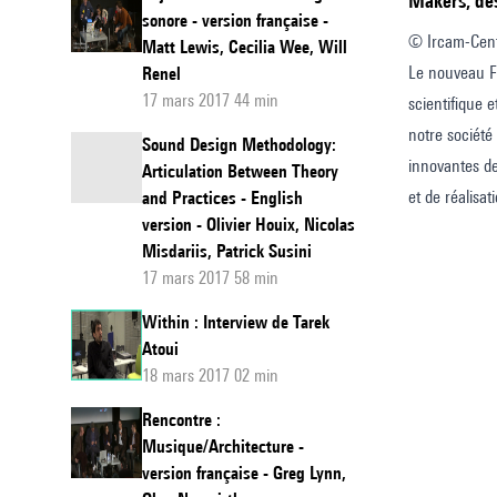
Makers, 
sonore - version française -
© Ircam-Cent
Matt Lewis, Cecilia Wee, Will
Le nouveau For
Renel
17 mars 2017 44 min
scientifique 
notre société 
Sound Design Methodology:
innovantes de
Articulation Between Theory
et de réalisat
and Practices - English
version - Olivier Houix, Nicolas
Misdariis, Patrick Susini
17 mars 2017 58 min
Within : Interview de Tarek
Atoui
18 mars 2017 02 min
Rencontre :
Musique/Architecture -
version française - Greg Lynn,