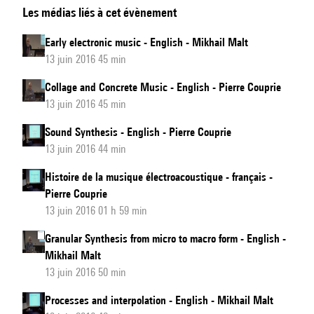
Les médias liés à cet évènement
processes
in
Early electronic music - English - Mikhail Malt
music
13 juin 2016 45 min
-
Collage and Concrete Music - English - Pierre Couprie
English
13 juin 2016 45 min
Sound Synthesis - English - Pierre Couprie
13 juin 2016 44 min
Histoire de la musique électroacoustique - français -
Pierre Couprie
13 juin 2016 01 h 59 min
Granular Synthesis from micro to macro form - English -
Mikhail Malt
13 juin 2016 50 min
Processes and interpolation - English - Mikhail Malt