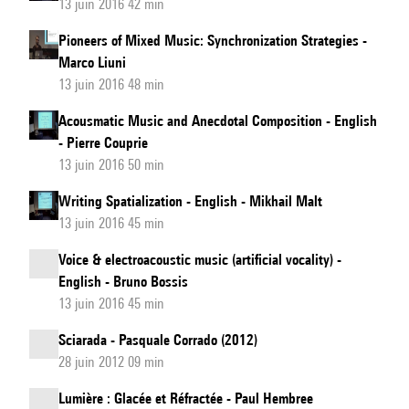
13 juin 2016 42 min
Pioneers of Mixed Music: Synchronization Strategies -
Marco Liuni
13 juin 2016 48 min
Acousmatic Music and Anecdotal Composition - English
- Pierre Couprie
13 juin 2016 50 min
Writing Spatialization - English - Mikhail Malt
13 juin 2016 45 min
Voice & electroacoustic music (artificial vocality) -
English - Bruno Bossis
13 juin 2016 45 min
Sciarada - Pasquale Corrado (2012)
28 juin 2012 09 min
Lumière : Glacée et Réfractée - Paul Hembree