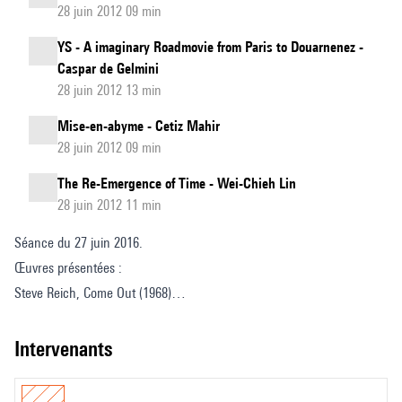
28 juin 2012 09 min
YS - A imaginary Roadmovie from Paris to Douarnenez -
Caspar de Gelmini
28 juin 2012 13 min
Mise-en-abyme - Cetiz Mahir
28 juin 2012 09 min
The Re-Emergence of Time - Wei-Chieh Lin
28 juin 2012 11 min
Séance du 27 juin 2016.
Œuvres présentées :
Steve Reich, Come Out (1968)
Aphex Twin, Gwely Mernans (2001)
Ryoji Ikeda, Matrix (1999-2000)
intervenants