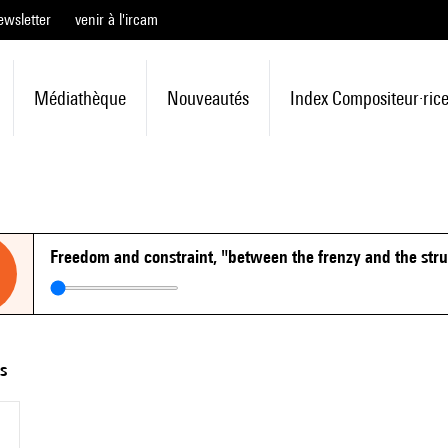
ewsletter
venir à l'ircam
Médiathèque
Nouveautés
Index Compositeur·ric
Freedom and constraint, "between the frenzy and the str
ts