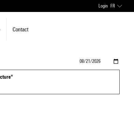
Login
FR
e
Contact
ucture"