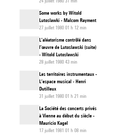
24 juillet 1980 31 min
Some works by Witold
Lutoslawki - Malcom Rayment
27 juillet 1980 01 h 12 min
L’aléatorisme contrôlé dans
l’œuvre de Lutoslawski (suite)
- Witold Lutosławski
28 juillet 1980 43 min
Les territoires instrumentaux -
L’espace musical - Henri
Dutilleux
31 juillet 1980 01 h 21 min
La Société des concerts privés
à Vienne au début du siècle -
Mauricio Kagel
17 juillet 1981 01 h 08 min