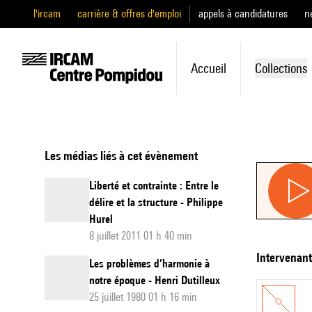
l'ircam
carrière & offres d'emploi
appels à candidatures
n
Accueil
Collections
Les médias liés à cet évènement
Liberté et contrainte : Entre le
délire et la structure - Philippe
Hurel
8 juillet 2011 01 h 40 min
intervenan
Les problèmes d’harmonie à
notre époque - Henri Dutilleux
25 juillet 1980 01 h 16 min