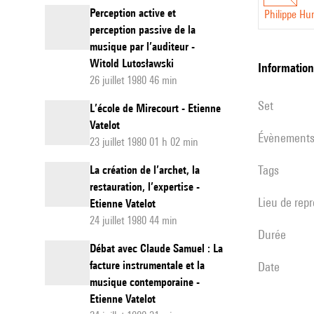
Perception active et
Philippe Hur
perception passive de la
musique par l’auditeur -
Witold Lutosławski
informatio
26 juillet 1980 46 min
set
L’école de Mirecourt - Etienne
Vatelot
évènement
23 juillet 1980 01 h 02 min
Tags
La création de l’archet, la
restauration, l’expertise -
Lieu de rep
Etienne Vatelot
24 juillet 1980 44 min
durée
Débat avec Claude Samuel : La
facture instrumentale et la
date
musique contemporaine -
Etienne Vatelot