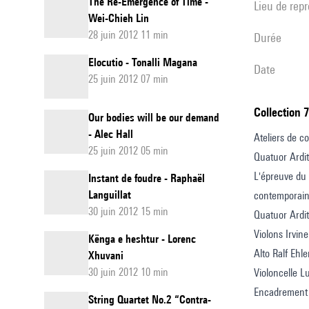
The Re-Emergence of Time -
Lieu de rep
Wei-Chieh Lin
28 juin 2012 11 min
durée
Elocutio - Tonalli Magana
date
25 juin 2012 07 min
Collection 
Our bodies will be our demand
- Alec Hall
Ateliers de c
25 juin 2012 05 min
Quatuor Ardit
L'épreuve du 
Instant de foudre - Raphaël
Languillat
contemporaine
30 juin 2012 15 min
Quatuor Ardit
Violons Irvine
Kënga e heshtur - Lorenc
Alto Ralf Ehle
Xhuvani
30 juin 2012 10 min
Violoncelle L
Encadrement 
String Quartet No.2 “Contra-