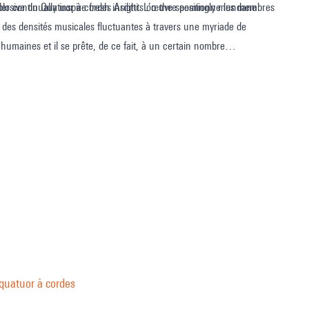
r continually inspire fresh insights on the seemingly mundane
losive du Quatuor à cordes Arditti. L’œuvre positionne les membres
r des densités musicales fluctuantes à travers une myriade de
umaines et il se prête, de ce fait, à un certain nombre
aux deux petits enfants du compositeur, dont l’innocence et
l’émerveillement inspirent continuellement de nouvelles idées sur les caractéristiques apparemment banales du monde ordinaire.
 quatuor à cordes