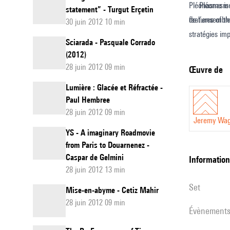
Pléonasme is
Pléonasme a é
statement” - Turgut Erçetin
features of t
de l’ensemble
30 juin 2012 10 min
stratégies im
Sciarada - Pasquale Corrado
d’interprétat
(2012)
28 juin 2012 09 min
Œuvre de
Lumière : Glacée et Réfractée -
Paul Hembree
28 juin 2012 09 min
Jeremy Wa
YS - A imaginary Roadmovie
from Paris to Douarnenez -
Caspar de Gelmini
informatio
28 juin 2012 13 min
set
Mise-en-abyme - Cetiz Mahir
28 juin 2012 09 min
évènement