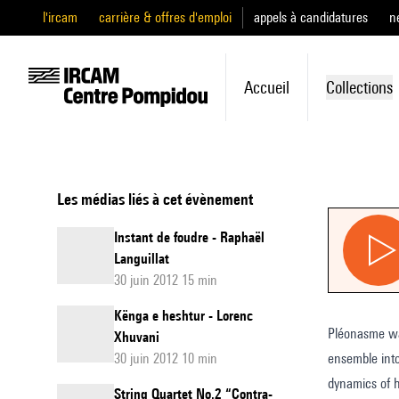
l'ircam
carrière & offres d'emploi
appels à candidatures
n
Accueil
Collections
Les médias liés à cet évènement
Instant de foudre - Raphaël
Languillat
30 juin 2012 15 min
Kënga e heshtur - Lorenc
Pléonasme was comp
Xhuvani
30 juin 2012 10 min
ensemble into va
dynamics of h
String Quartet No.2 “Contra-