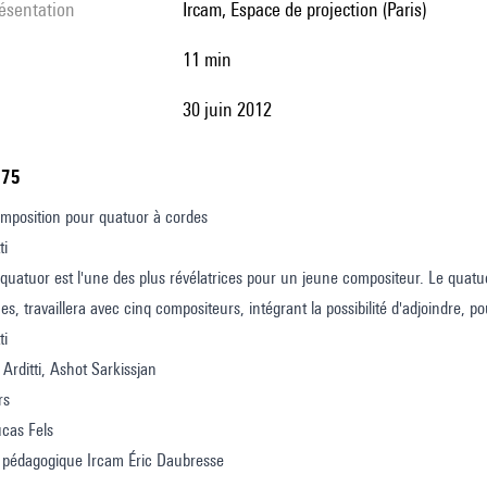
résentation
Ircam, Espace de projection (Paris)
11 min
30 juin 2012
775
omposition pour quatuor à cordes
ti
quatuor est l'une des plus révélatrices pour un jeune compositeur. Le quatuor 
s, travaillera avec cinq compositeurs, intégrant la possibilité d'adjoindre, p
ti
 Arditti, Ashot Sarkissjan
rs
ucas Fels
pédagogique Ircam Éric Daubresse