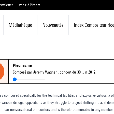
ewsletter
venir à l'ircam
Médiathèque
Nouveautés
Index Compositeur·ric
Pléonasme
Composé par Jeremy Wagner
, concert du 30 juin 2012
osed specifically for the technical facilities and explosive virtuosity of the Arditti string quartet.
rious dialogic oppositions as they struggle to project shifting musical densities through
uman conversational encounters and is therefore amenable to any number of