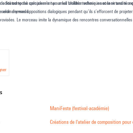
 dedicated to the composer’s two small children whose innocence and wonde
té composé spécialement pour les facilités techniques et la virtuosité exp
he ordinary world.
 selon diverses oppositions dialogiques pendant qu’ils s’efforcent de projete
provisées. Le morceau imite la dynamique des rencontres conversationnelles h
ions programmées qui s’équivalent morphologiquement. Pléonasme est dédié 
gner
ns
ManiFeste (festival-académie)
s
Créations de l'atelier de composition pour