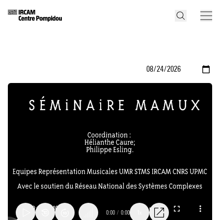
0:00
/
0:00
1x