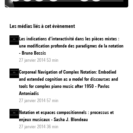
tools.py
Les médias liés à cet évènement
:
une
Les indications d’interactivité dans les pièces mixtes :
librarie
une modification profonde des paradigmes de la notation
de
- Bruno Bossis
gravure
27 janvier 2014 53 min
musicale
Corporeal Navigation of Complex Notation: Embodied
mobile
and extended cognition as a model for discourses and
tools for complex piano music after 1950 - Pavlos
Antoniadis
27 janvier 2014 57 min
Notation et espaces compositionnels : processus et
enjeux musicaux - Sasha J. Blondeau
27 janvier 2014 36 min