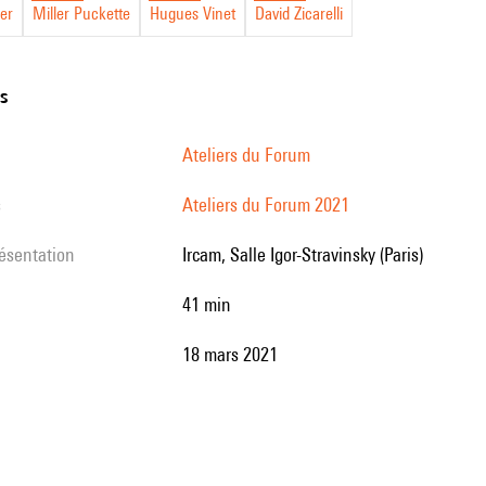
ler
Miller Puckette
Hugues Vinet
David Zicarelli
e
ns
Ateliers du Forum
s
Ateliers du Forum 2021
résentation
Ircam, Salle Igor-Stravinsky (Paris)
41 min
18 mars 2021