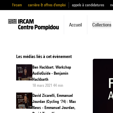
l'ircam
carrière & offres d'emploi
appels à candidatures
n
Accueil
Collections
Les médias liés à cet évènement
Ben Hackbart. Workshop
AudioGuide - Benjamin
Hackbarth
18 mars 2021 44 min
David Zicarelli, Emmanuel
Jourdan (Cycling '74) : Max
News - Emmanuel Jourdan,