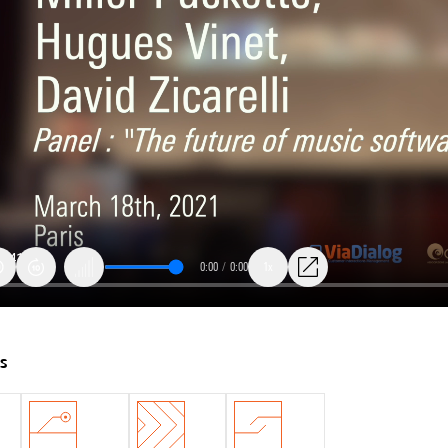
0:00
/
0:00
1x
ts