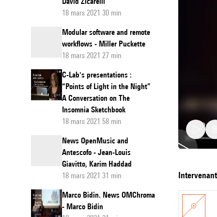
David Zicarelli
18 mars 2021 30 min
Modular software and remote
workflows - Miller Puckette
18 mars 2021 27 min
C-Lab's presentations :
“Points of Light in the Night”
A Conversation on The
Insomnia Sketchbook
18 mars 2021 58 min
News OpenMusic and
Antescofo - Jean-Louis
Giavitto, Karim Haddad
The
intervenan
18 mars 2021 31 min
future
Marco Bidin. News OMChroma
of
- Marco Bidin
music