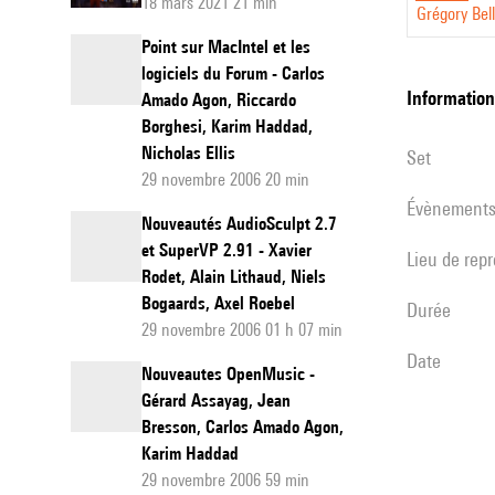
18 mars 2021 21 min
Grégory Bel
softwar
Point sur MacIntel et les
logiciels du Forum - Carlos
informatio
Amado Agon, Riccardo
Borghesi, Karim Haddad,
Nicholas Ellis
set
29 novembre 2006 20 min
évènement
Nouveautés AudioSculpt 2.7
et SuperVP 2.91 - Xavier
Lieu de rep
Rodet, Alain Lithaud, Niels
Bogaards, Axel Roebel
durée
29 novembre 2006 01 h 07 min
date
Nouveautes OpenMusic -
Gérard Assayag, Jean
Bresson, Carlos Amado Agon,
Karim Haddad
29 novembre 2006 59 min