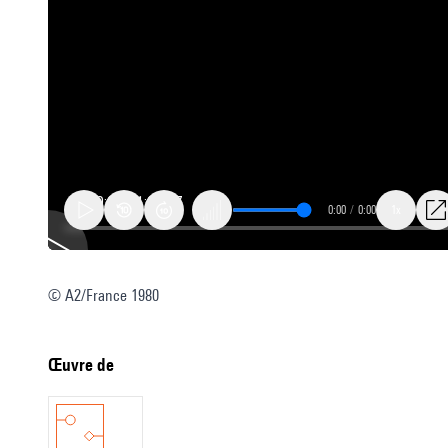
0:00
/
0:00
1x
© A2/France 1980
Casta
Diva
Œuvre de