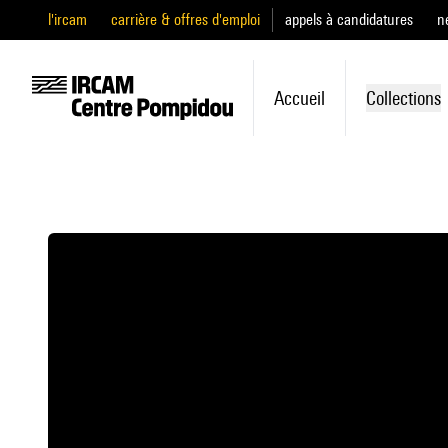
l'ircam
carrière & offres d'emploi
appels à candidatures
n
Accueil
Collections