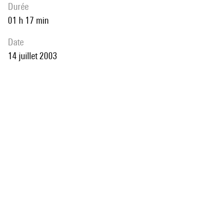
durée
01 h 17 min
date
14 juillet 2003