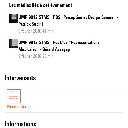
Les médias liés à cet évènement
9912
STMS
UMR 9912 STMS : PDS "Perception et Design Sonore" -
:
Patrick Susini
APM
9 février 2018 41 min
"Analyse
UMR 9912 STMS : RepMus "Représentations
des
Musicales" - Gérard Assayag
Pratiques
9 février 2018 35 min
Musicales"
intervenants
Nicolas Donin
informations