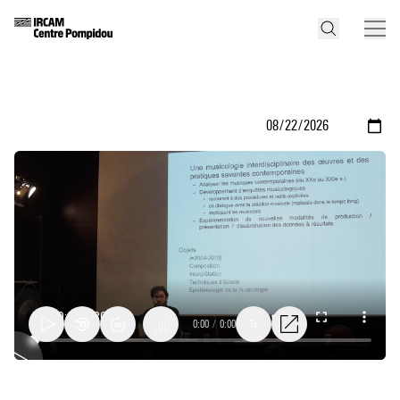
0:00
/
0:00
1x
UMR