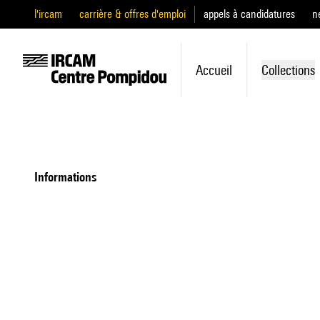
l'ircam
carrière & offres d'emploi
appels à candidatures
n
Accueil
Collections
informations