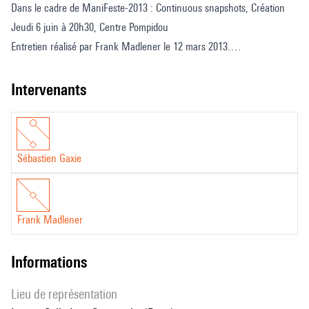
Écrire
Dans le cadre de ManiFeste-2013 : Continuous snapshots, Création
pour
Jeudi 6 juin à 20h30, Centre Pompidou
le
Entretien réalisé par Frank Madlener le 12 mars 2013.
piano
Série Sur le vif © Ircam, 2013
aujourd'hui
intervenants
Sébastien Gaxie
Frank Madlener
informations
Lieu de représentation