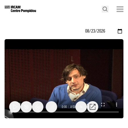
0:00
/
0:00
1x