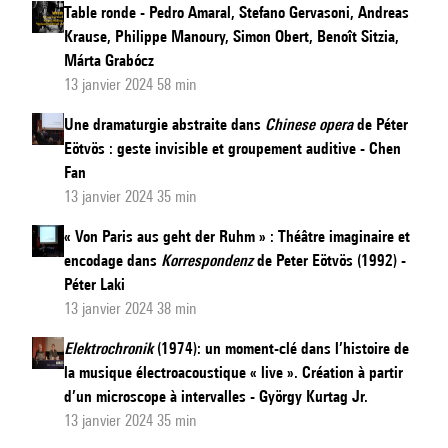
Table ronde - Pedro Amaral, Stefano Gervasoni, Andreas
Krause, Philippe Manoury, Simon Obert, Benoît Sitzia,
Márta Grabócz
13 janvier 2024 58 min
Une dramaturgie abstraite dans
Chinese opera
de Péter
Eötvös : geste invisible et groupement auditive - Chen
Fan
13 janvier 2024 35 min
« Von Paris aus geht der Ruhm » : Théâtre imaginaire et
encodage dans
Korrespondenz
de Peter Eötvös (1992) -
Péter Laki
13 janvier 2024 38 min
Elektrochronik
(1974): un moment-clé dans l’histoire de
la musique électroacoustique « live ». Création à partir
d’un microscope à intervalles - György Kurtag Jr.
13 janvier 2024 35 min