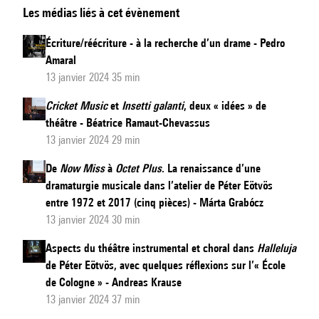
Les médias liés à cet évènement
Sirens
Cycle
Écriture/réécriture - à la recherche d’un drame - Pedro
(2016)
Amaral
:
13 janvier 2024 35 min
un
Cricket Music
et
Insetti galanti
, deux « idées » de
mythe
théâtre - Béatrice Ramaut-Chevassus
des
13 janvier 2024 29 min
origines
De
Now Miss
à
Octet Plus
. La renaissance d’une
dramaturgie musicale dans l’atelier de Péter Eötvös
entre 1972 et 2017 (cinq pièces) - Márta Grabócz
13 janvier 2024 30 min
Aspects du théâtre instrumental et choral dans
Halleluja
de Péter Eötvös, avec quelques réflexions sur l’« École
de Cologne » - Andreas Krause
13 janvier 2024 37 min