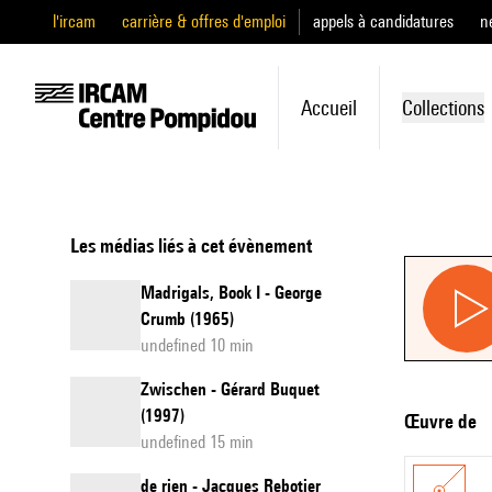
l'ircam
carrière & offres d'emploi
appels à candidatures
n
Accueil
Collections
Les médias liés à cet évènement
Madrigals, Book I - George
Crumb (1965)
undefined 10 min
Zwischen - Gérard Buquet
(1997)
Œuvre de
undefined 15 min
de rien - Jacques Rebotier