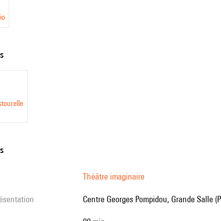
io
ts
tourelle
ns
s
Théâtre imaginaire
résentation
Centre Georges Pompidou, Grande Salle (P