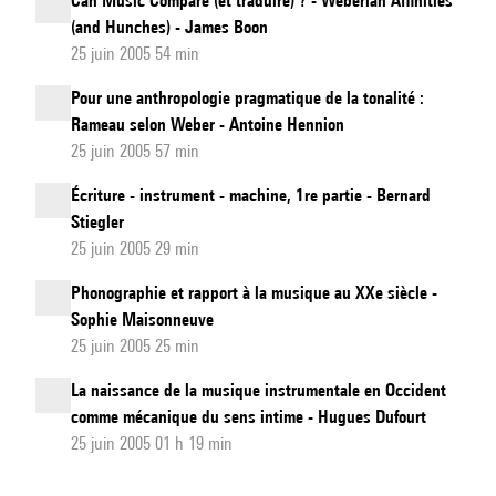
Can Music Compare (et traduire) ? - Weberian Affinities
(and Hunches) - James Boon
25 juin 2005 54 min
Pour une anthropologie pragmatique de la tonalité :
Rameau selon Weber - Antoine Hennion
25 juin 2005 57 min
Écriture - instrument - machine, 1re partie - Bernard
Stiegler
25 juin 2005 29 min
Phonographie et rapport à la musique au XXe siècle -
Sophie Maisonneuve
25 juin 2005 25 min
La naissance de la musique instrumentale en Occident
comme mécanique du sens intime - Hugues Dufourt
25 juin 2005 01 h 19 min