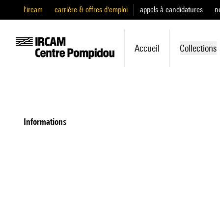
l'ircam
carrière & offres d'emploi
appels à candidatures
n
Accueil
Collections
informations