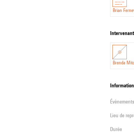
Brian Fern
intervenan
Brenda Mitc
informatio
évènement
Lieu de rep
durée