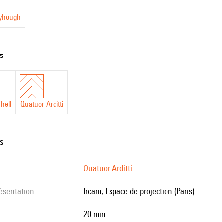
eyhough
ts
hell
Quatuor Arditti
ns
s
Quatuor Arditti
résentation
Ircam, Espace de projection (Paris)
20 min