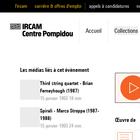
l'ircam
carrière & offres d'emploi
appels à candidatures
n
Accueil
Collections
Les médias liés à cet évènement
Third string quartet - Brian
Ferneyhough (1987)
15 janvier 1993 18 min
Spirali - Marco Stroppa (1987-
1988)
Œuvre de
15 janvier 1993 24 min