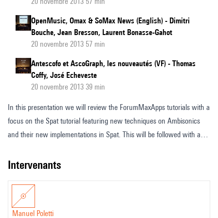
20 novembre 2013 57 min
OpenMusic, Omax & SoMax News (English) - Dimitri
Bouche, Jean Bresson, Laurent Bonasse-Gahot
20 novembre 2013 57 min
Antescofo et AscoGraph, les nouveautés (VF) - Thomas
Coffy, José Echeveste
20 novembre 2013 39 min
In this presentation we will review the ForumMaxApps tutorials with a
focus on the Spat tutorial featuring new techniques on Ambisonics
and their new implementations in Spat. This will be followed with an
excchange with members around the tools in order to identify needs
for future developments of ForumMaxApps.
intervenants
Manuel Poletti