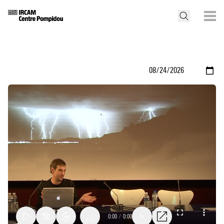
0:00
/
0:00
1x