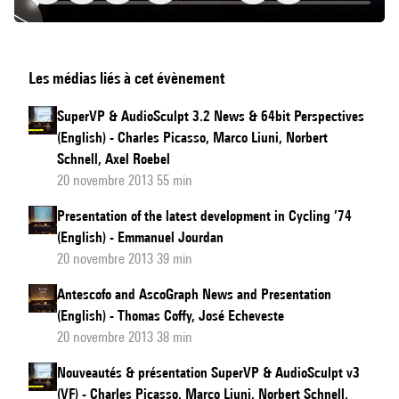
ForumMaxApps
Les médias liés à cet évènement
News
&
SuperVP & AudioSculpt 3.2 News & 64bit Perspectives
Presentation
(English) - Charles Picasso, Marco Liuni, Norbert
(English)
Schnell, Axel Roebel
20 novembre 2013 55 min
Presentation of the latest development in Cycling ’74
(English) - Emmanuel Jourdan
20 novembre 2013 39 min
Antescofo and AscoGraph News and Presentation
(English) - Thomas Coffy, José Echeveste
20 novembre 2013 38 min
Nouveautés & présentation SuperVP & AudioSculpt v3
(VF) - Charles Picasso, Marco Liuni, Norbert Schnell,