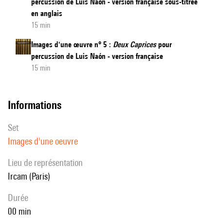
percussion de Luis Naón - version française sous-titrée
en anglais
15 min
Images d'une œuvre n° 5 :
Deux Caprices
pour
percussion de Luis Naón - version française
15 min
informations
set
Images d'une oeuvre
Lieu de représentation
Ircam (Paris)
durée
00 min