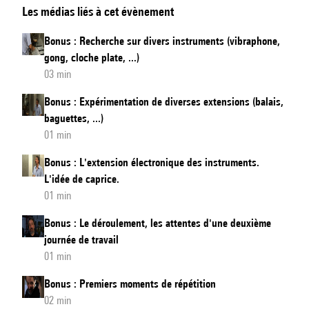
Les médias liés à cet évènement
:
Le
Bonus : Recherche sur divers instruments (vibraphone,
logiciel
gong, cloche plate, ...)
Modalys
03 min
Bonus : Expérimentation de diverses extensions (balais,
baguettes, ...)
01 min
Bonus : L'extension électronique des instruments.
L'idée de caprice.
01 min
Bonus : Le déroulement, les attentes d'une deuxième
journée de travail
01 min
Bonus : Premiers moments de répétition
02 min