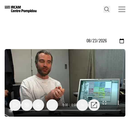
0:00
/
0:00
1x
Bonus