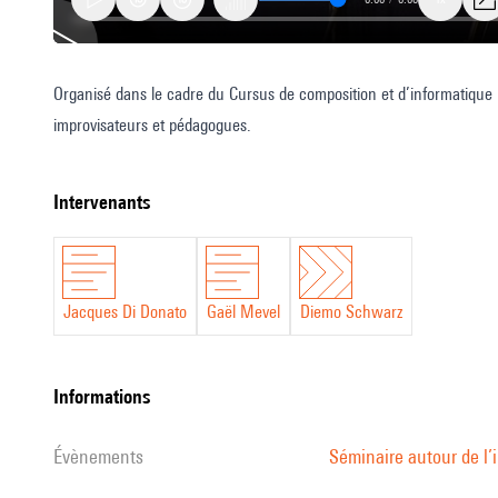
Organisé dans le cadre du Cursus de composition et d’informatique 
Jacques
improvisateurs et pédagogues.
Di
Donato
-
intervenants
Gaël
Mevel
-
Jacques Di Donato
Gaël Mevel
Diemo Schwarz
Diemo
Schwarz
informations
évènements
Séminaire autour de l’