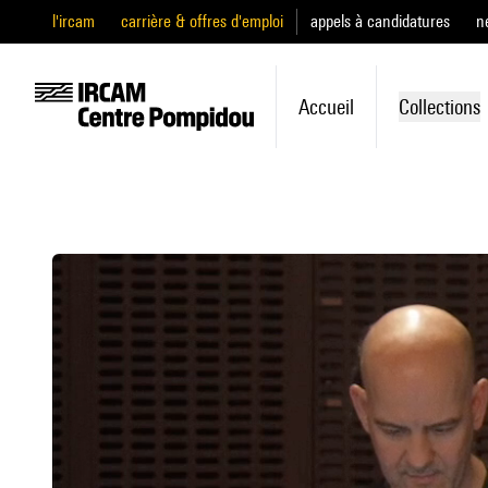
l'ircam
carrière & offres d'emploi
appels à candidatures
n
Accueil
Collections