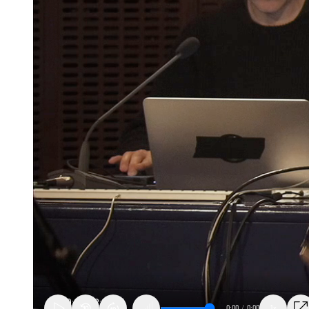
0:00
/
0:00
1x