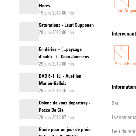
Flores
Lauri Supp
19 juin 2013 08 min
Saturations - Lauri Supponen
29 juin 2013 06 min
intervenan
En dérive – (...paysage
d’oubli...) - Daan Janssens
Pascal Rop
29 juin 2013 08 min
BAB 6-1_iLi - Aurélien
Marion-Gallois
informatio
29 juin 2013 10 min
Dolens de vous departiray -
set
Rocco De Cia
évènement
29 juin 2013 07 min
Etude pour un jour de pluie -
Lieu de rep