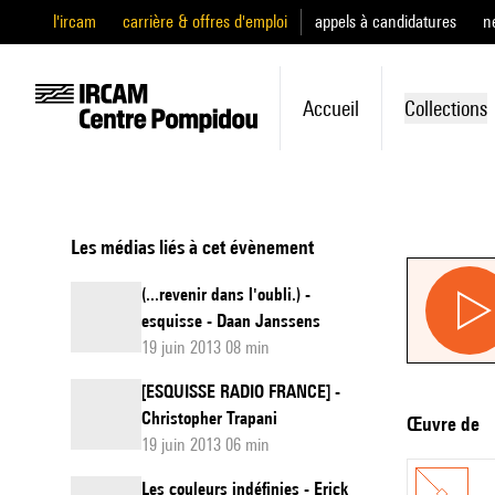
l'ircam
carrière & offres d'emploi
appels à candidatures
n
Accueil
Collections
Les médias liés à cet évènement
(...revenir dans l'oubli.) -
esquisse - Daan Janssens
19 juin 2013 08 min
[ESQUISSE RADIO FRANCE] -
Christopher Trapani
Œuvre de
19 juin 2013 06 min
Les couleurs indéfinies - Erick