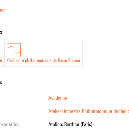
onen
ts
hé
Orchestre philharmonique de Radio France
ns
Académie
s
Atelier Orchestre Philharmonique de Radi
résentation
Ateliers Berthier (Paris)