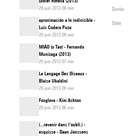
Didier Rotella (2013)
29 juin 2013 08 min
durée
aproximación a lo indivisible -
date
Luis Codera Puzo
29 juin 2013 09 min
MIÀO (o Tao) - Fernando
Munizaga (2013)
29 juin 2013 07 min
Le Langage Des Oiseaux -
Blaise Ubaldini
29 juin 2013 06 min
Foxglove - Kim Ashton
29 juin 2013 06 min
(...revenir dans l'oubli.) -
esquisse - Daan Janssens