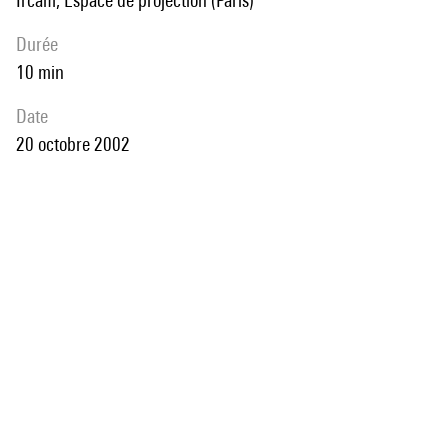
Ircam, Espace de projection (Paris)
durée
10 min
date
20 octobre 2002