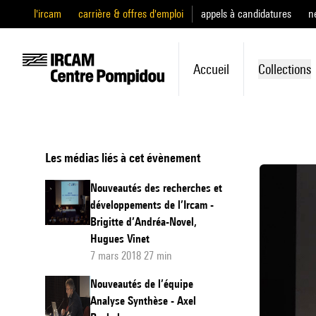
l'ircam
carrière & offres d'emploi
appels à candidatures
n
Accueil
Collections
Les médias liés à cet évènement
Nouveautés des recherches et
développements de l’Ircam -
Brigitte d’Andréa-Novel,
Hugues Vinet
7 mars 2018 27 min
Nouveautés de l’équipe
Analyse Synthèse - Axel