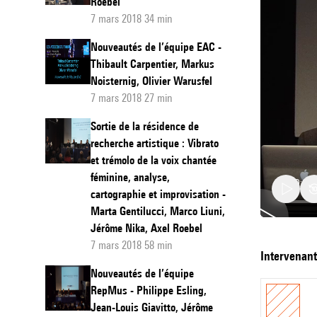
Roebel
7 mars 2018 34 min
Nouveautés de l’équipe EAC -
Thibault Carpentier, Markus
Noisternig, Olivier Warusfel
7 mars 2018 27 min
Sortie de la résidence de
recherche artistique : Vibrato
et trémolo de la voix chantée
féminine, analyse,
cartographie et improvisation -
Marta Gentilucci, Marco Liuni,
Jérôme Nika, Axel Roebel
7 mars 2018 58 min
Nouvea
intervenan
de
Nouveautés de l’équipe
RepMus - Philippe Esling,
l’équipe
Jean-Louis Giavitto, Jérôme
S3AM