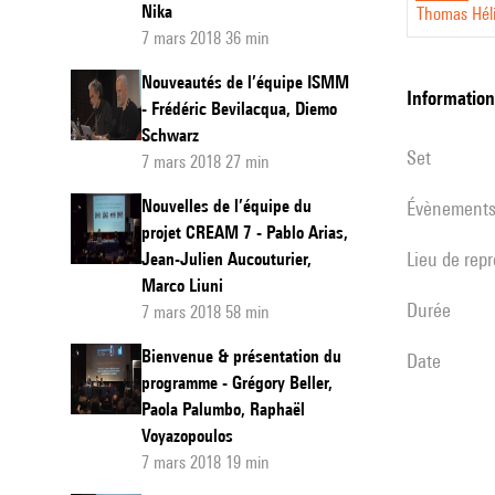
Nika
Thomas Hél
7 mars 2018 36 min
Nouveautés de l’équipe ISMM
informatio
- Frédéric Bevilacqua, Diemo
Schwarz
set
7 mars 2018 27 min
Nouvelles de l’équipe du
évènement
projet CREAM 7 - Pablo Arias,
Lieu de rep
Jean-Julien Aucouturier,
Marco Liuni
durée
7 mars 2018 58 min
Bienvenue & présentation du
date
programme - Grégory Beller,
Paola Palumbo, Raphaël
Voyazopoulos
7 mars 2018 19 min