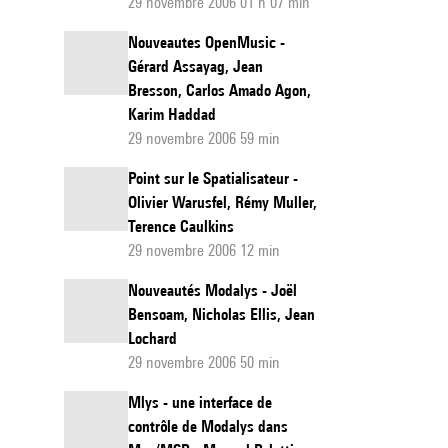
29 novembre 2006 01 h 07 min
Nouveautes OpenMusic -
Gérard Assayag, Jean
Bresson, Carlos Amado Agon,
Karim Haddad
29 novembre 2006 59 min
Point sur le Spatialisateur -
Olivier Warusfel, Rémy Muller,
Terence Caulkins
29 novembre 2006 12 min
Nouveautés Modalys - Joël
Bensoam, Nicholas Ellis, Jean
Lochard
29 novembre 2006 50 min
Mlys - une interface de
contrôle de Modalys dans