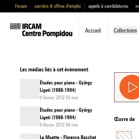
l'ircam
carrière & offres d'emploi
appels à candidatures
n
Accueil
Collections
Les médias liés à cet évènement
Études pour piano - György
Ligeti (1988-1994)
9 février 2012 03 min
Études pour piano - György
Ligeti (1988-1994)
Œuvre de
9 février 2012 04 min
La Muette - Florence Baschet