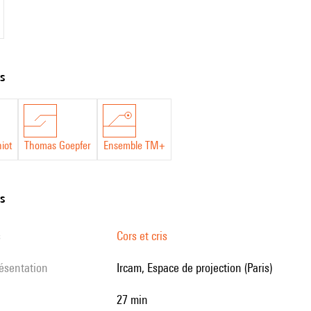
ts
iot
Thomas Goepfer
Ensemble TM+
ns
s
Cors et cris
résentation
Ircam, Espace de projection (Paris)
27 min