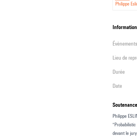
Philippe Esl
Esling
informatio
évènement
Lieu de rep
durée
date
Soutenanc
Philippe ESLIN
"Probabilistic
devant le jur