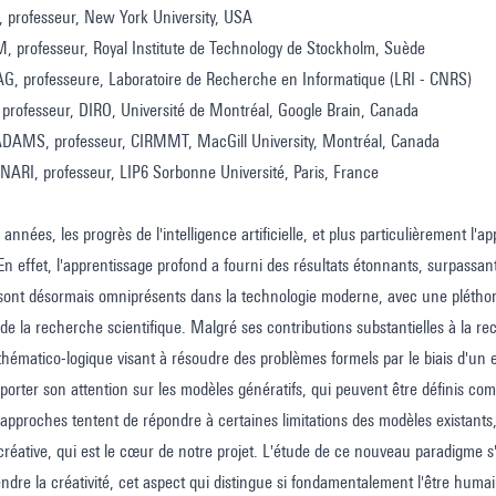
 professeur, New York University, USA
, professeur, Royal Institute de Technology de Stockholm, Suède
G, professeure, Laboratoire de Recherche en Informatique (LRI - CNRS)
professeur, DIRO, Université de Montréal, Google Brain, Canada
AMS, professeur, CIRMMT, MacGill University, Montréal, Canada
NARI, professeur, LIP6 Sorbonne Université, Paris, France
 années, les progrès de l'intelligence artificielle, et plus particulièrement l
En effet, l'apprentissage profond a fourni des résultats étonnants, surpassa
sont désormais omniprésents dans la technologie moderne, avec une pléthor
de la recherche scientifique. Malgré ses contributions substantielles à la r
ématico-logique visant à résoudre des problèmes formels par le biais d'un
rter son attention sur les modèles génératifs, qui peuvent être définis co
approches tentent de répondre à certaines limitations des modèles existants
e créative, qui est le cœur de notre projet. L'étude de ce nouveau paradigme s
ndre la créativité, cet aspect qui distingue si fondamentalement l'être humain