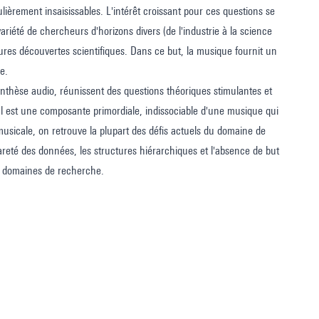
lièrement insaisissables. L'intérêt croissant pour ces questions se
ariété de chercheurs d'horizons divers (de l'industrie à la science
ures découvertes scientifiques. Dans ce but, la musique fournit un
e.
synthèse audio, réunissent des questions théoriques stimulantes et
cal est une composante primordiale, indissociable d'une musique qui
 musicale, on retrouve la plupart des défis actuels du domaine de
rareté des données, les structures hiérarchiques et l'absence de but
de domaines de recherche.