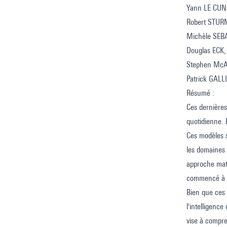
Yann LE CUN,
Robert STURM
Michèle SEBA
Douglas ECK, 
Stephen McAD
Patrick GALLI
Résumé :
Ces dernières
quotidienne. 
Ces modèles 
les domaines 
approche math
commencé à po
Bien que ces 
l'intelligenc
vise à compre