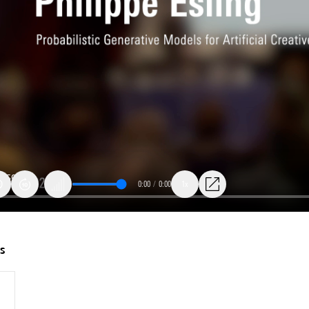
0:00
/
0:00
1x
ance
ts
e