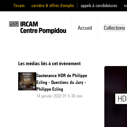
l'ircam
carrière & offres d'emploi
appels à candidatures
n
Accueil
Collections
Les médias liés à cet évènement
Soutenance HDR de Philippe
Esling - Questions du Jury -
Philippe Esling
14 janvier 2022 01 h 36 min