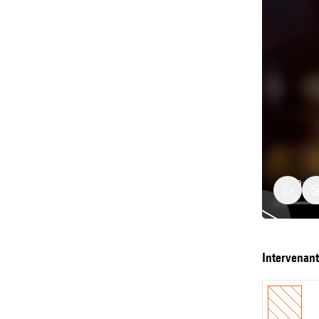
Souten
intervenan
HDR
de
Philipp