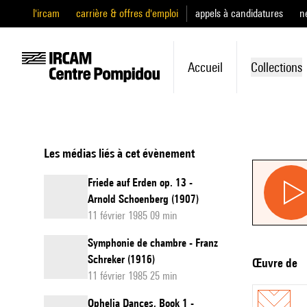
l'ircam
carrière & offres d'emploi
appels à candidatures
n
Accueil
Collections
Les médias liés à cet évènement
Friede auf Erden op. 13 -
Arnold Schoenberg (1907)
11 février 1985 09 min
Symphonie de chambre - Franz
Schreker (1916)
Œuvre de
11 février 1985 25 min
Ophelia Dances, Book 1 -