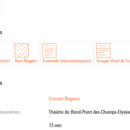
ts
nchant
Kent Nagano
Ensemble intercontemporain
Groupe Vocal de F
ns
s
Concert Nagano
résentation
Théâtre du Rond-Point des Champs-Elysées
13 min