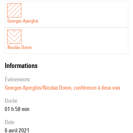
Nicolas
Donin,
Georges Aperghis
conférence
dans
le
cadre
Nicolas Donin
de
la
informations
chaire
évènements
«
Georges Aperghis/Nicolas Donin, conférence à deux voix
Supersonique
:
durée
exposer,
01 h 58 min
monter,
habiter
date
le
6 avril 2021