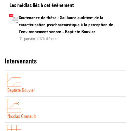
Les médias liés à cet évènement
du
Jury
Soutenance de thèse : Saillance auditive: de la
-
caractérisation psychoacoustique à la perception de
Saillance
l'environnement sonore - Baptiste Bouvier
auditive
31 janvier 2024 47 min
:
de
intervenants
la
caractérisation
psychoacoustique
à
Baptiste Bouvier
la
perception
de
Nicolas Grimault
l'environnement
sonore