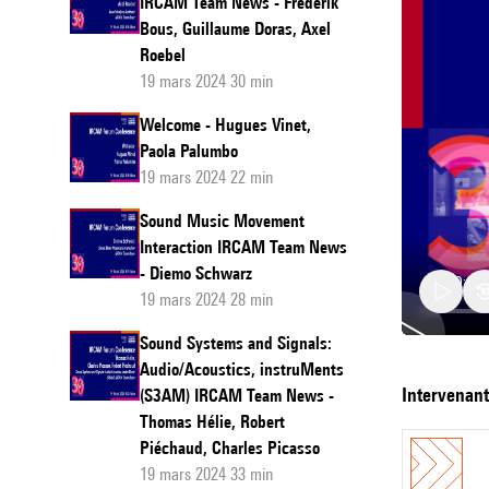
IRCAM Team News - Frederik
Bous, Guillaume Doras, Axel
Roebel
19 mars 2024 30 min
Welcome - Hugues Vinet,
Paola Palumbo
19 mars 2024 22 min
Sound Music Movement
Interaction IRCAM Team News
- Diemo Schwarz
19 mars 2024 28 min
Sound Systems and Signals:
Audio/Acoustics, instruMents
The
intervenan
(S3AM) IRCAM Team News -
R-
Thomas Hélie, Robert
Piéchaud, Charles Picasso
IoT
19 mars 2024 33 min
version