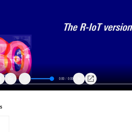
0:00
/
0:00
1x
ts