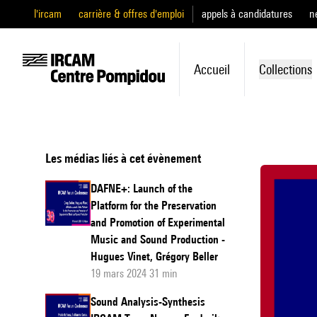
l'ircam
carrière & offres d'emploi
appels à candidatures
n
Accueil
Collections
Les médias liés à cet évènement
DAFNE+: Launch of the
Platform for the Preservation
and Promotion of Experimental
Music and Sound Production -
Hugues Vinet, Grégory Beller
19 mars 2024 31 min
Sound Analysis-Synthesis