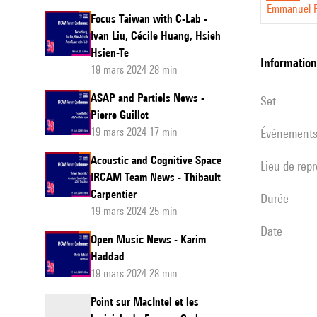
Emmanuel F
3:
Focus Taiwan with C-Lab -
Ivan Liu, Cécile Huang, Hsieh
State
Hsien-Te
of
informatio
19 mars 2024 28 min
Develo
ASAP and Partiels News -
set
Pierre Guillot
19 mars 2024 17 min
évènement
Acoustic and Cognitive Space
Lieu de rep
IRCAM Team News - Thibault
Carpentier
durée
19 mars 2024 25 min
date
Open Music News - Karim
Haddad
19 mars 2024 28 min
Point sur MacIntel et les