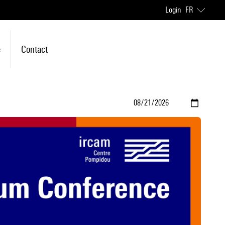
Login
FR
e
Contact