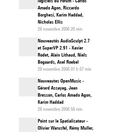
logiciels du Forum - Carlos
Amado Agon, Riccardo
Borghesi, Karim Haddad,
Nicholas Ellis
29 novembre 2006 20 min
Nouveautés AudioSculpt 2.7
et SuperVP 2.91 - Xavier
Rodet, Alain Lithaud, Niels
Bogaards, Axel Roebel
29 novembre 2006 01 h 07 min
Nouveautes OpenMusic -
Gérard Assayag, Jean
Bresson, Carlos Amado Agon,
Karim Haddad
29 novembre 2006 59 min
Point sur le Spatialisateur -
Olivier Warusfel, Rémy Muller,