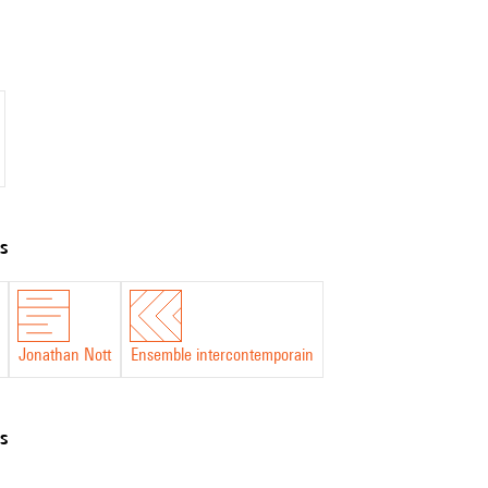
 du Cursus 2 de l’Ircam.
trice de tout le cycle est une approche métaphorique de ce que peut inspirer le
norités métal- liques et hybridations engendrées par l’usage de la voix dans
éveloppée à l’Ircam est venue enrichir mon univers sonore. Grâce à un puissan
t confronté à un phénomène acoustique de l’ordre du tangible.
ts
Jonathan Nott
Ensemble intercontemporain
ns