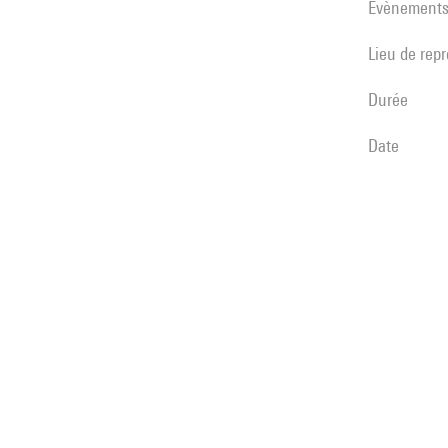
évènement
Lieu de rep
durée
date