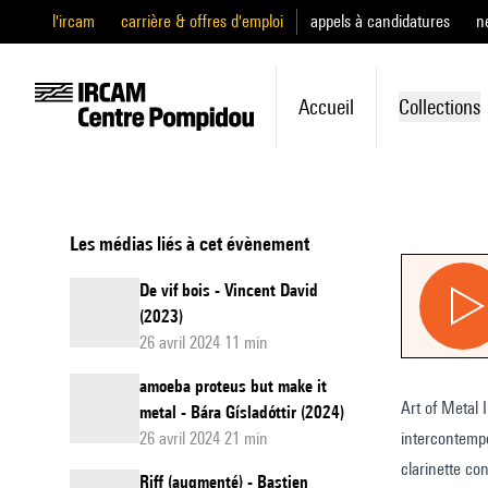
l'ircam
carrière & offres d'emploi
appels à candidatures
n
Accueil
Collections
Les médias liés à cet évènement
De vif bois - Vincent David
(2023)
26 avril 2024 11 min
amoeba proteus but make it
Art of Metal I
metal - Bára Gísladóttir (2024)
26 avril 2024 21 min
intercontempo
clarinette con
Riff (augmenté) - Bastien