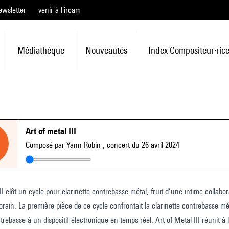
ewsletter
venir à l'ircam
Médiathèque
Nouveautés
Index Compositeur·ric
Art of metal III
Composé par Yann Robin
, concert du 26 avril 2024
II clôt un cycle pour clarinette contrebasse métal, fruit d’une intime collabora
rain. La première pièce de ce cycle confrontait la clarinette contrebasse mét
trebasse à un dispositif électronique en temps réel. Art of Metal III réunit à la