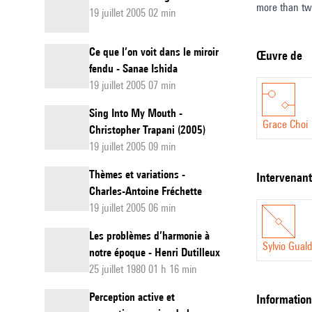
more than two those that 
19 juillet 2005 02 min
grassblades,
greenness on
Ce que l’on voit dans le miroir
Œuvre de
fendu - Sanae Ishida
19 juillet 2005 07 min
Sing Into My Mouth -
Grace Choi
Christopher Trapani (2005)
19 juillet 2005 09 min
Thèmes et variations -
intervenan
Charles-Antoine Fréchette
19 juillet 2005 06 min
Les problèmes d’harmonie à
Sylvio Gual
notre époque - Henri Dutilleux
25 juillet 1980 01 h 16 min
Perception active et
informatio