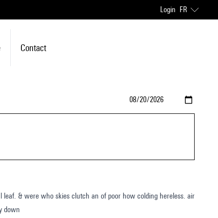
Login
FR
e
Contact
t silently down