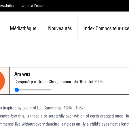
ewsletter
venir à l'ircam
Médiathèque
Nouveautés
Index Compositeur·ric
Am was
Composé par Grace Choi
, concert du 19 juillet 2005
s inspired by poem of E.E.Cummings (1894 - 1962)
theres what immense live without every dancing. singless on- ly a child's eyes floa