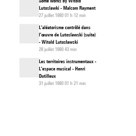
Some works by Witold
Lutoslawki - Malcom Rayment
27 juillet 1980 01 h 12 min
L’aléatorisme contrôlé dans
l’œuvre de Lutoslawski (suite)
- Witold Lutosławski
28 juillet 1980 43 min
Les territoires instrumentaux -
L’espace musical - Henri
Dutilleux
31 juillet 1980 01 h 21 min