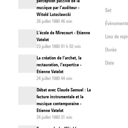
perception passive de la
musique par l’auditeur -
set
Witold Lutosławski
26 juillet 1980 46 min
évènement
L’école de Mirecourt - Etienne
Lieu de rep
Vatelot
23 juillet 1980 01 h 02 min
durée
La création de l’archet, la
date
restauration, l’expertise -
Etienne Vatelot
24 juillet 1980 44 min
Débat avec Claude Samuel : La
facture instrumentale et la
musique contemporaine -
Etienne Vatelot
24 juillet 1980 31 min