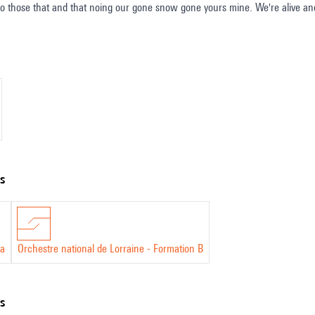
and that noing our gone snow gone yours mine. We're alive and shall be:cities may overflow(am was)assassinating whole
five ideas can swallow a man;three words im -prison a woman for all her n
ly dying makes us grow
ts
da
Orchestre national de Lorraine - Formation B
ns