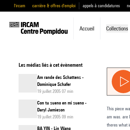
l'ircam
carrière & offres d'emploi
appels à candidatures
n
Accueil
Collections
Les médias liés à cet évènement
Am rande des Schattens -
Dominique Schafer
19 juillet 2005 07 min
Con tu sueno en mi sueno -
This piece wa
Daryl Jamieson
19 juillet 2005 09 min
am was. are leaves few this. is these a or scratchily over which of earth dragged once -ful leaf. & were who skies clutch an of poor how colding hereless. air
BA YIN - Lin Wang