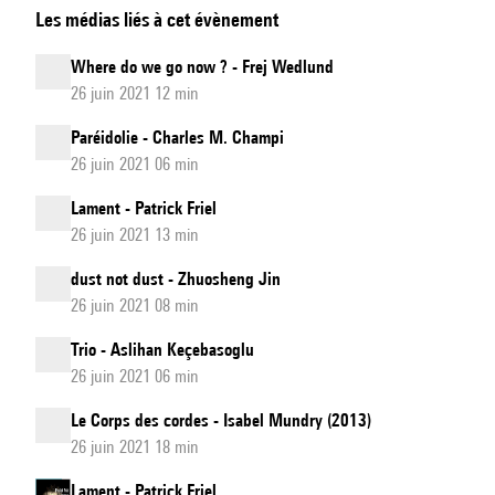
Les médias liés à cet évènement
Corps
des
Where do we go now ? - Frej Wedlund
cordes
26 juin 2021 12 min
Paréidolie - Charles M. Champi
26 juin 2021 06 min
Lament - Patrick Friel
26 juin 2021 13 min
dust not dust - Zhuosheng Jin
26 juin 2021 08 min
Trio - Aslihan Keçebasoglu
26 juin 2021 06 min
Le Corps des cordes - Isabel Mundry (2013)
26 juin 2021 18 min
Lament - Patrick Friel