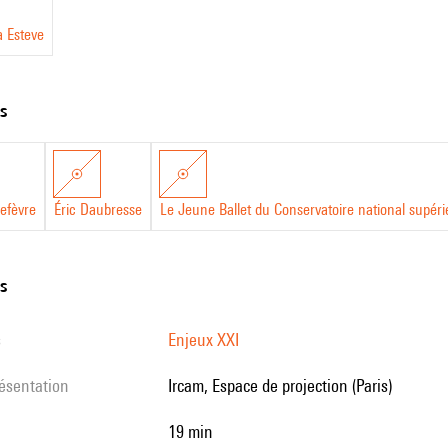
a Esteve
ts
efèvre
Éric Daubresse
Le Jeune Ballet du Conservatoire national supér
ns
s
Enjeux XXI
résentation
Ircam, Espace de projection (Paris)
19 min