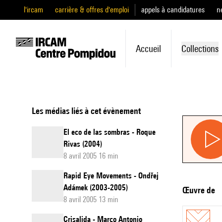
l'ircam
carrière & offres d'emploi
appels à candidatures
n
Accueil
Collections
Les médias liés à cet évènement
El eco de las sombras - Roque
Rivas (2004)
8 avril 2005 16 min
Rapid Eye Movements - Ondřej
Adámek (2003-2005)
Œuvre de
8 avril 2005 13 min
Crisalida - Marco Antonio