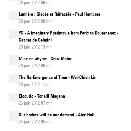
28 juin 2012 09 min
Lumière : Glacée et Réfractée - Paul Hembree
28 juin 2012 09 min
YS - A imaginary Roadmovie from Paris to Douarnenez -
Caspar de Gelmini
28 juin 2012 13 min
Mise-en-abyme - Cetiz Mahir
28 juin 2012 09 min
The Re-Emergence of Time - Wei-Chieh Lin
28 juin 2012 11 min
Elocutio - Tonalli Magana
25 juin 2012 07 min
Our bodies will be our demand - Alec Hall
25 juin 2012 05 min