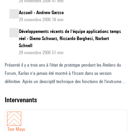
29 novembre 2006 47 min
Accueil - Andrew Gerzso
29 novembre 2006 18 min
Développements récents de l'équipe applications temps
réel - Diemo Schwarz, Riccardo Borghesi, Norbert
Schnell
29 novembre 2006 51 min
Présenté il y a trois ans à l'état de prototype pendant les Ateliers du
Forum, Karlax n'a jamais été montré à l'Ircam dans sa version
définitive. Après un descriptif technique des fonctions de l'instrument,
Jean Lochard exposera plusieurs contextes d'utilisation de l'instrument
dans Live et Max/MSP.
intervenants
Cette année, l’instrument a fait son entrée dans les classes du Cnsm.
Tom Mays, professeur des Nouvelles technologies appliquées à la
composition abordera, par des exemples concrets de modes de jeux,
Tom Mays
les problèmes d’écriture et de notation que soulève ce type