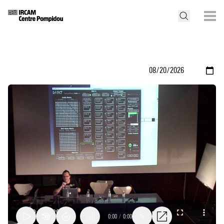
0:00
/
0:00
1x