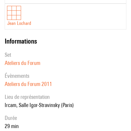
d’instrument ne suivant pas la logique d’un instrument acoustique
traditionnel.
Jean Lochard
informations
set
Ateliers du Forum
évènements
Ateliers du Forum 2011
Lieu de représentation
Ircam, Salle Igor-Stravinsky (Paris)
durée
29 min