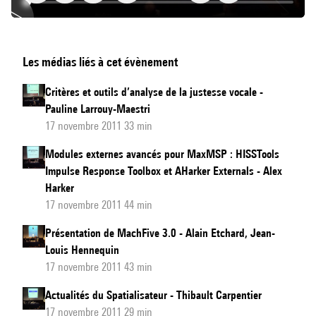
Karlax,
Les médias liés à cet évènement
un
contrôleur
Critères et outils d’analyse de la justesse vocale -
MIDI
Pauline Larrouy-Maestri
innovant
17 novembre 2011 33 min
Modules externes avancés pour MaxMSP : HISSTools
Impulse Response Toolbox et AHarker Externals - Alex
Harker
17 novembre 2011 44 min
Présentation de MachFive 3.0 - Alain Etchard, Jean-
Louis Hennequin
17 novembre 2011 43 min
Actualités du Spatialisateur - Thibault Carpentier
17 novembre 2011 29 min