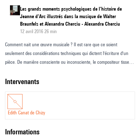
Les grands moments psychologiques de l’histoire de
Jeanne d’Arc illustrés dans la musique de Walter
Braunfels et Alexandra Cherciu - Alexandra Cherciu
12 avril 2016 26 min
Comment nait une œuvre musicale ? Il est rare que ce soient
seulement des considérations techniques qui dictent l'écriture d'un
pièce. De manière consciente ou inconsciente, le compositeur tisse
des liens avec d'autres horizons, esthétiques, historiques, ou même
mythiques.
intervenants
La musique raconte une histoire qui la déborde, mais pour laquelle
elle façonne de nouvelles ramifications. Parfois, elle revendique ses
sources, parfois elle les mobilise sans en percevoir tous les enjeux,
Edith Canat de Chizy
parfois elle ne fait que s'amuser de références désuètes. Comment
dès-lors parler de ces influences ? Comment en faire un objet
informations
d'analyse ?