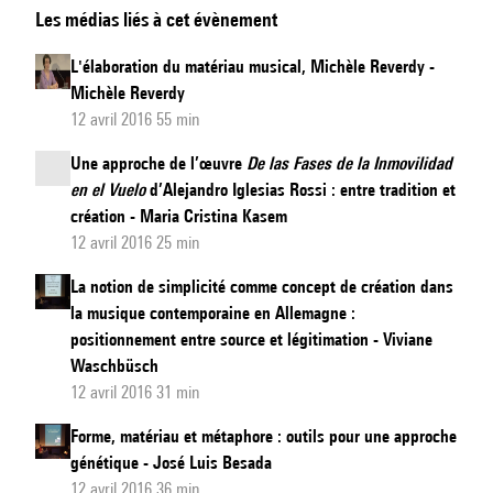
Les médias liés à cet évènement
question
de
L'élaboration du matériau musical, Michèle Reverdy -
l'influence,
Michèle Reverdy
Edith
12 avril 2016 55 min
Canat
Une approche de l’œuvre
De las Fases de la Inmovilidad
de
en el Vuelo
d’Alejandro Iglesias Rossi : entre tradition et
Chizy
création - Maria Cristina Kasem
12 avril 2016 25 min
La notion de simplicité comme concept de création dans
la musique contemporaine en Allemagne :
positionnement entre source et légitimation - Viviane
Waschbüsch
12 avril 2016 31 min
Forme, matériau et métaphore : outils pour une approche
génétique - José Luis Besada
12 avril 2016 36 min