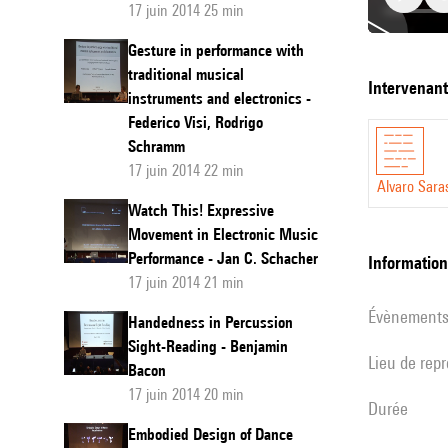
17 juin 2014 25 min
Gesture in performance with
traditional musical
Beat
intervenan
instruments and electronics -
Trackin
Federico Visi, Rodrigo
from
Schramm
Conduct
17 juin 2014 22 min
Alvaro Sara
Gestura
Watch This! Expressive
Data:
Movement in Electronic Music
Performance - Jan C. Schacher
a
informatio
17 juin 2014 21 min
Multi-
évènement
Subject
Handedness in Percussion
Sight-Reading - Benjamin
Study
Lieu de rep
Bacon
17 juin 2014 20 min
durée
Embodied Design of Dance