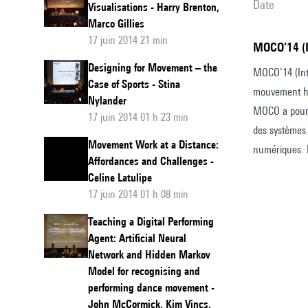
date
Visualisations - Harry Brenton,
Marco Gillies
17 juin 2014 21 min
MOCO’14 
Designing for Movement – the
MOCO’14 (Inte
Case of Sports - Stina
mouvement hu
Nylander
MOCO a pour b
17 juin 2014 01 h 23 min
des systèmes 
Movement Work at a Distance:
numériques. M
Affordances and Challenges -
Celine Latulipe
17 juin 2014 01 h 08 min
Teaching a Digital Performing
Agent: Artificial Neural
Network and Hidden Markov
Model for recognising and
performing dance movement -
John McCormick, Kim Vincs,