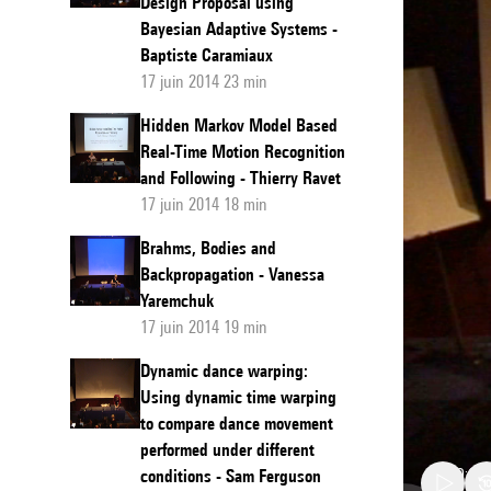
Design Proposal using
Bayesian Adaptive Systems -
Baptiste Caramiaux
17 juin 2014 23 min
Hidden Markov Model Based
Real-Time Motion Recognition
and Following - Thierry Ravet
17 juin 2014 18 min
Brahms, Bodies and
Backpropagation - Vanessa
Yaremchuk
17 juin 2014 19 min
Dynamic dance warping:
Using dynamic time warping
to compare dance movement
performed under different
conditions - Sam Ferguson