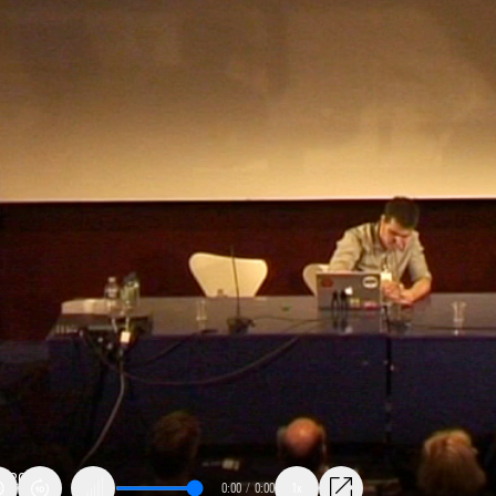
0:00
/
0:00
1x