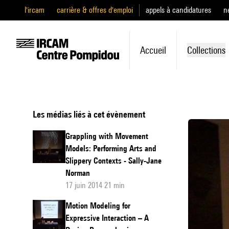
l'ircam
carrière & offres d'emploi
appels à candidatures
n
Accueil
Collections
Les médias liés à cet évènement
Grappling with Movement
Models: Performing Arts and
Slippery Contexts - Sally-Jane
Norman
17 juin 2014 21 min
Motion Modeling for
Expressive Interaction – A