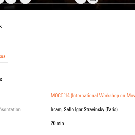
ts
g
ing
sua
l
ns
s
MOCO’14 (International Workshop on Mo
résentation
Ircam, Salle Igor-Stravinsky (Paris)
20 min