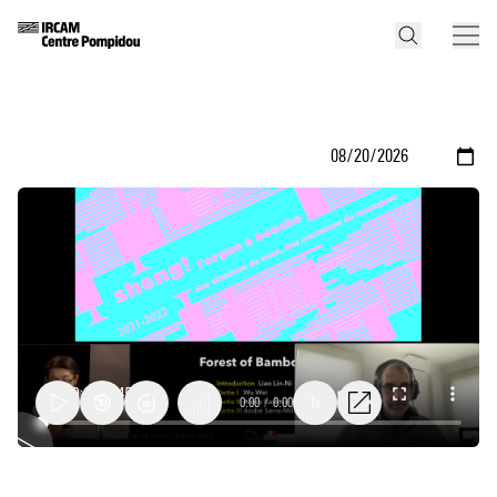
0:00
/
0:00
1x
Séminaire