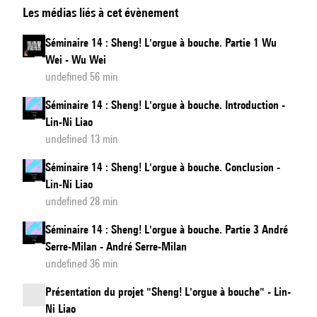
Les médias liés à cet évènement
14
:
Séminaire 14 : Sheng! L'orgue à bouche. Partie 1 Wu
Sheng!
Wei - Wu Wei
L'orgue
undefined 56 min
à
Séminaire 14 : Sheng! L'orgue à bouche. Introduction -
bouche.
Lin-Ni Liao
Partie
undefined 13 min
2
Séminaire 14 : Sheng! L'orgue à bouche. Conclusion -
Alexis
Lin-Ni Liao
Baskind
undefined 28 min
Séminaire 14 : Sheng! L'orgue à bouche. Partie 3 André
Serre-Milan - André Serre-Milan
undefined 36 min
Présentation du projet "Sheng! L'orgue à bouche" - Lin-
Ni Liao