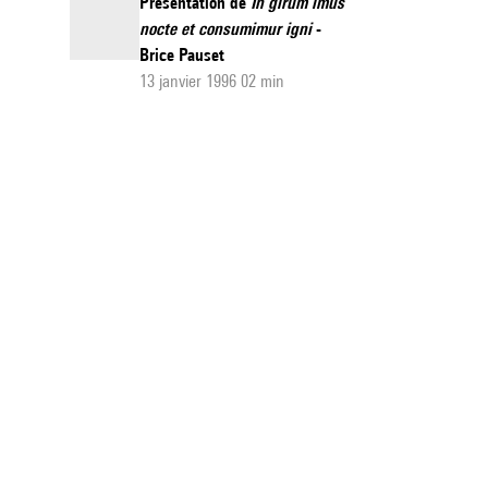
Présentation de
In girum imus
nocte et consumimur igni
-
Brice Pauset
13 janvier 1996 02 min