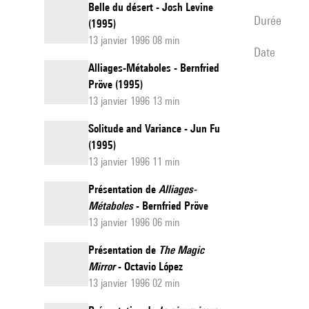
Belle du désert - Josh Levine
durée
(1995)
13 janvier 1996 08 min
date
Alliages-Métaboles - Bernfried
Pröve (1995)
13 janvier 1996 13 min
Solitude and Variance - Jun Fu
(1995)
13 janvier 1996 11 min
Présentation de
Alliages-
Métaboles
- Bernfried Pröve
13 janvier 1996 06 min
Présentation de
The Magic
Mirror
- Octavio López
13 janvier 1996 02 min