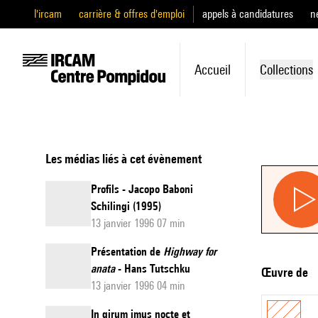
l'ircam
carrière & offres d'emploi
appels à candidatures
n
Accueil
Collections
Les médias liés à cet évènement
Profils - Jacopo Baboni
Schilingi (1995)
13 janvier 1996 07 min
Présentation de
Highway for
anata
- Hans Tutschku
Œuvre de
13 janvier 1996 04 min
In girum imus nocte et