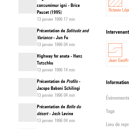
consumimur igni - Brice
Octavio Lóp
Pauset (1995)
13 janvier 1996 17 min
Présentation de
Solitude and
intervenan
Variance
- Jun Fu
13 janvier 1996 04 min
Highway for anata - Hans
Jean Geoffr
Tutschku
13 janvier 1996 14 min
Présentation de
Profils
-
informatio
Jacopo Baboni Schilingi
13 janvier 1996 04 min
évènement
Présentation de
Belle du
Tags
désert
- Josh Levine
13 janvier 1996 04 min
Lieu de rep