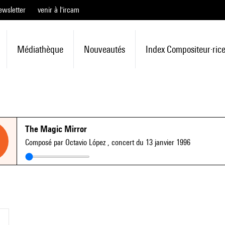
ewsletter
venir à l'ircam
Médiathèque
Nouveautés
Index Compositeur·ric
The Magic Mirror
Composé par Octavio López
, concert du 13 janvier 1996