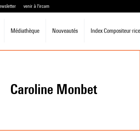
ewsletter
venir à l'ircam
Médiathèque
Nouveautés
Index Compositeur·ric
Caroline Monbet