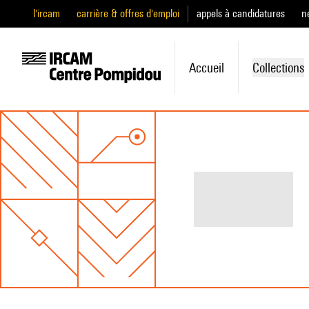
l'ircam
carrière & offres d'emploi
appels à candidatures
n
Accueil
Collections