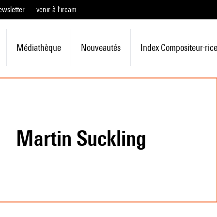
ewsletter
venir à l'ircam
Médiathèque
Nouveautés
Index Compositeur·ric
Martin Suckling