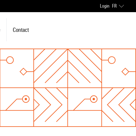
Login
FR
e
Contact