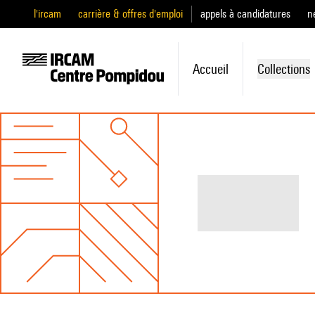
l'ircam
carrière & offres d'emploi
appels à candidatures
n
Accueil
Collections