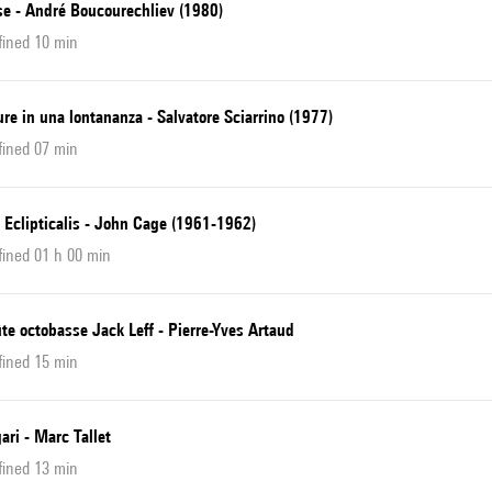
se - André Boucourechliev (1980)
fined 10 min
ure in una lontananza - Salvatore Sciarrino (1977)
fined 07 min
 Eclipticalis - John Cage (1961-1962)
ined 01 h 00 min
ûte octobasse Jack Leff - Pierre-Yves Artaud
fined 15 min
ari - Marc Tallet
fined 13 min