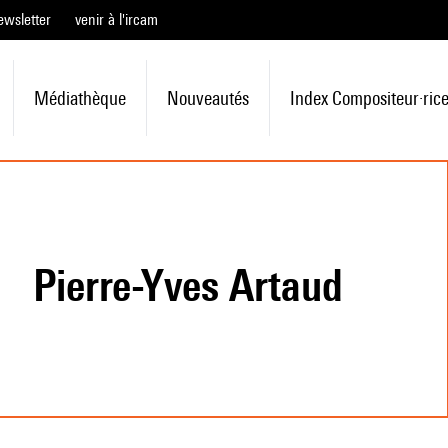
ewsletter
venir à l'ircam
Médiathèque
Nouveautés
Index Compositeur·ric
Pierre-Yves Artaud