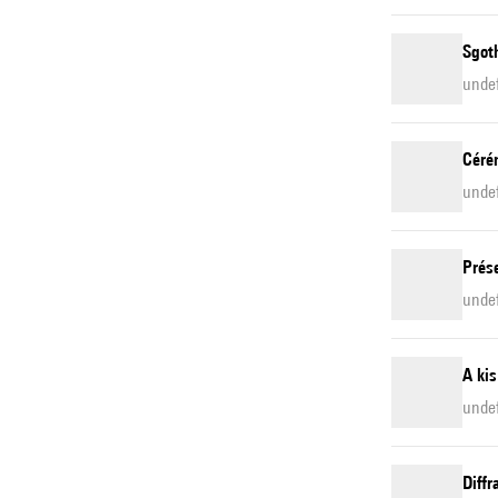
Sgot
unde
Céré
unde
Prése
unde
A kis
unde
Diffr