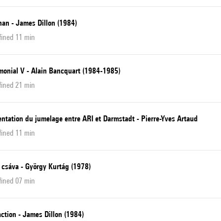
han - James Dillon (1984)
fined 11 min
monial V - Alain Bancquart (1984-1985)
fined 21 min
ntation du jumelage entre ARI et Darmstadt - Pierre-Yves Artaud
fined 11 min
 csáva - György Kurtág (1978)
fined 07 min
action - James Dillon (1984)