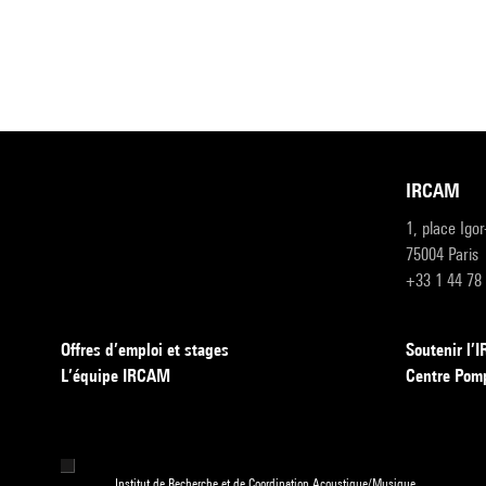
IRCAM
1, place Igo
75004 Paris
+33 1 44 78
Offres d’emploi et stages
Soutenir l
L’équipe IRCAM
Centre Pom
Institut de Recherche et de Coordination Acoustique/Musique