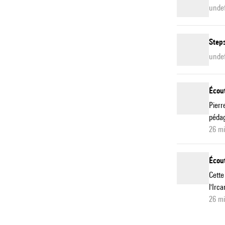
unde
Step
unde
Écout
Pierr
pédag
26 m
Écout
Cette
l'Irc
26 m