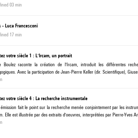
fined 03 min
s - Luca Francesconi
fined 17 min
ez votre siècle 1 : L'Ircam, un portrait
e Boulez raconte la création de l'Ircam, introduit les différentes rec
ogiques. Avec la participation de Jean-Pierre Keller (dir. Scientifique), Gius
in
ez votre siècle 4 : La recherche instrumentale
 émission fait le point sur la recherche menée conjointement par les instrum
am. Elle est illustrée par des extraits d'oeuvres, interprétées par Pierre-Yves Ar
in