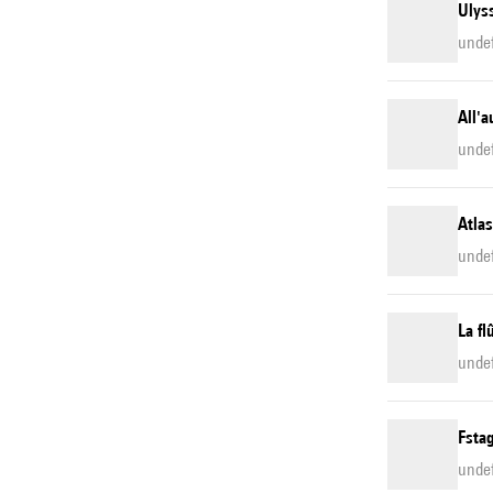
Ulys
unde
All'a
unde
Atlas
undef
La fl
unde
Fstag
unde