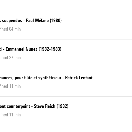
ts suspendus - Paul Méfano (1980)
fined 04 min
d - Emmanuel Nunes (1982-1983)
fined 27 min
nances, pour flûte et synthétiseur - Patrick Lenfant
fined 11 min
ont counterpoint - Steve Reich (1982)
fined 11 min