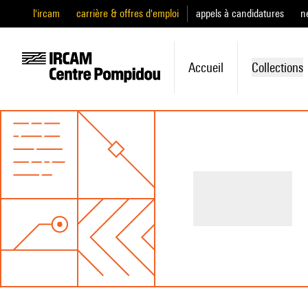
l'ircam
carrière & offres d'emploi
appels à candidatures
n
Accueil
Collections