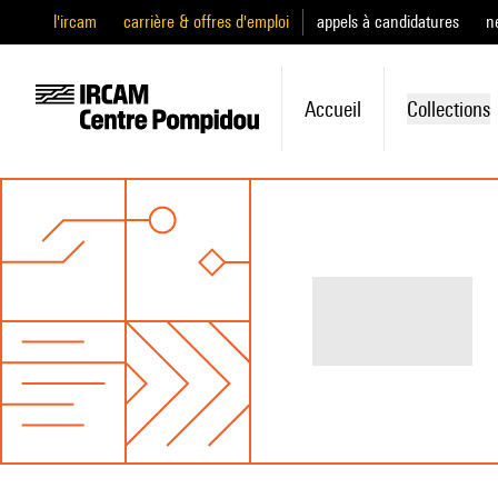
l'ircam
carrière & offres d'emploi
appels à candidatures
n
Accueil
Collections