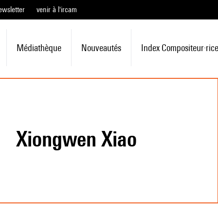
ewsletter
venir à l'ircam
Médiathèque
Nouveautés
Index Compositeur·ric
Xiongwen Xiao