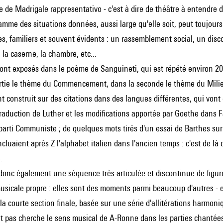
e de Madrigale rappresentativo - c'est à dire de théâtre à entendre de
gamme des situations données, aussi large qu'elle soit, peut toujours
s, familiers et souvent évidents : un rassemblement social, un disc
 la caserne, la chambre, etc...
ont exposés dans le poème de Sanguineti, qui est répété environ 20
rtie le thème du Commencement, dans la seconde le thème du Milieu,
 construit sur des citations dans des langues différentes, qui vont d
traduction de Luther et les modifications apportée par Goethe dans F
arti Communiste ; de quelques mots tirés d'un essai de Barthes sur B
ncluaient après Z l'alphabet italien dans l'ancien temps : c'est de là
.
onc également une séquence très articulée et discontinue de figur
musicale propre : elles sont des moments parmi beaucoup d'autres - et
la courte section finale, basée sur une série d'allitérations harmon
aut pas cherche le sens musical de A-Ronne dans les parties chantées