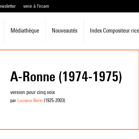
ewsletter
venir à l'ircam
Médiathèque
Nouveautés
Index Compositeur·ric
A-Ronne (1974-1975)
version pour cinq voix
par
Luciano Berio
(1925
-2003
)