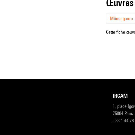
œuvres
Même genre
Cette fiche œuvr
IRCAM
1, place Igo
75004 Paris
+33 1 44 78