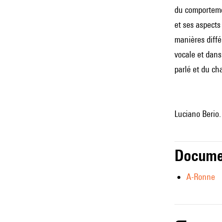
du comportemen
et ses aspects
manières diffé
vocale et dans
parlé et du c
Luciano Berio.
Docume
A-Ronne