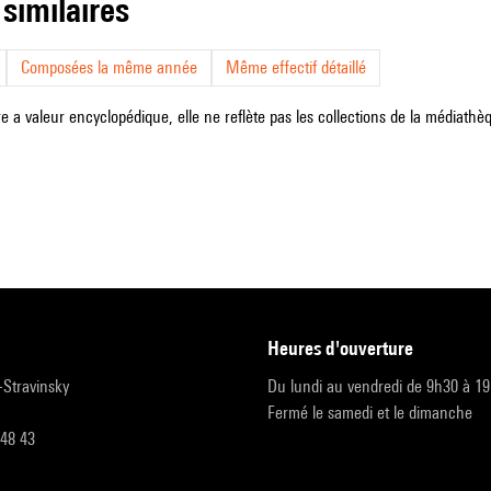
 similaires
Composées la même année
Même effectif détaillé
e a valeur encyclopédique, elle ne reflète pas les collections de la médiathèqu
heures d'ouverture
r-Stravinsky
Du lundi au vendredi de 9h30 à 1
Fermé le samedi et le dimanche
 48 43