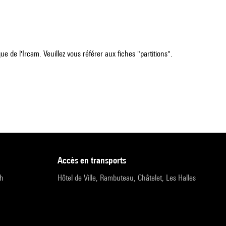
e de l'Ircam. Veuillez vous référer aux fiches "partitions".
accès en transports
9h
Hôtel de Ville, Rambuteau, Châtelet, Les Halles