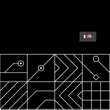
🇫🇷
FR