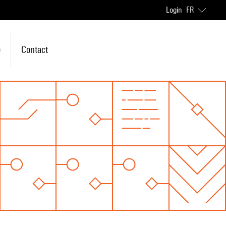
Login
FR
e
Contact