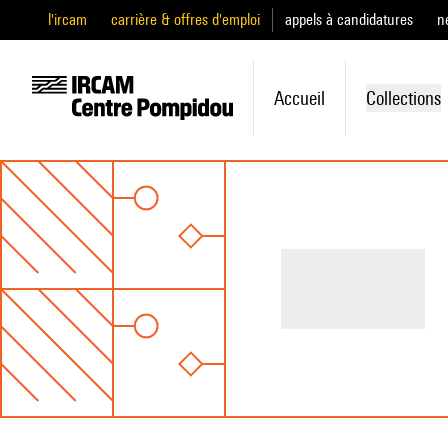
l'ircam
carrière & offres d'emploi
appels à candidatures
n
Accueil
Collections