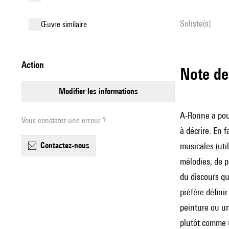
Soliste(s)
œuvre similaire
action
Note 
modifier les informations
A-Ronne a pour
Vous constatez une erreur ?
à décrire. En 
contactez-nous
musicales (util
mélodies, de p
du discours qu
préfère défin
peinture ou un
plutôt comme u