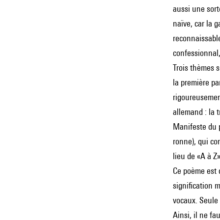
aussi une sort
naïve, car la 
reconnaissable
confessionnal,
Trois thèmes s
la première pa
rigoureusement
allemand : la 
Manifeste du p
ronne), qui co
lieu de «A à Z»
Ce poème est d
signification 
vocaux. Seule 
Ainsi, il ne f