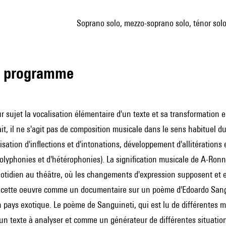
soprano solo, mezzo-soprano solo, ténor solo
de programme
 sujet la vocalisation élémentaire d'un texte et sa transformation e
fait, il ne s'agit pas de composition musicale dans le sens habituel 
isation d'inflections et d'intonations, développement d'allitérations et
olyphonies et d'hétérophonies). La signification musicale de A-Ronn
otidien au théâtre, où les changements d'expression supposent et ex
ir cette oeuvre comme un documentaire sur un poème d'Edoardo Sang
 pays exotique. Le poème de Sanguineti, qui est lu de différentes 
n texte à analyser et comme un générateur de différentes situation