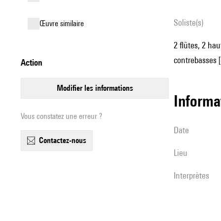
Soliste(s)
œuvre similaire
2 flûtes, 2 hau
contrebasses [
action
modifier les informations
informa
Vous constatez une erreur ?
date
contactez-nous
lieu
interprètes