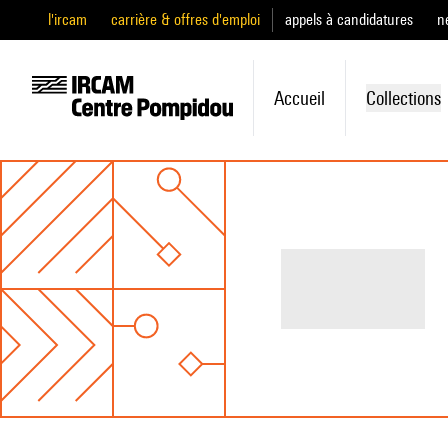
l'ircam
carrière & offres d'emploi
appels à candidatures
n
Accueil
Collections