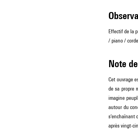
observ
Effectif de la 
/ piano / corde
Note 
Cet ouvrage e
de sa propre 
imagine peupla
autour du cond
s'enchaînant c
après vingt-ci