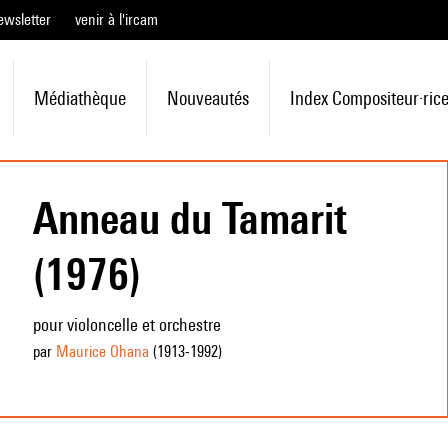
ewsletter
venir à l'ircam
Médiathèque
Nouveautés
Index Compositeur·ric
Anneau du Tamarit
(1976)
pour violoncelle et orchestre
par
Maurice Ohana
(1913
-1992
)