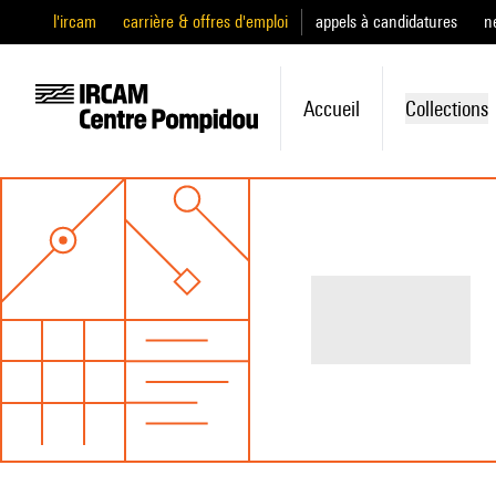
l'ircam
carrière & offres d'emploi
appels à candidatures
n
Accueil
Collections