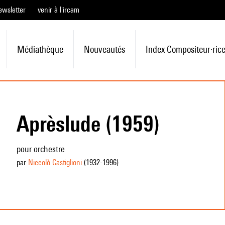
ewsletter
venir à l'ircam
Médiathèque
Nouveautés
Index Compositeur·ric
Aprèslude (1959)
pour orchestre
par
Niccolò Castiglioni
(1932
-1996
)