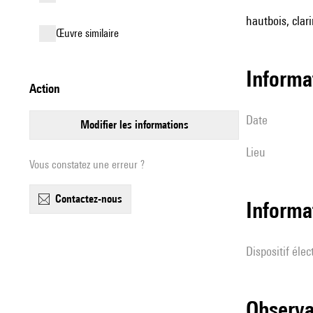
hautbois, clari
œuvre similaire
informa
action
date
modifier les informations
lieu
Vous constatez une erreur ?
contactez-nous
Informa
Dispositif éle
observ