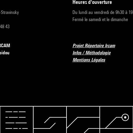
heures d'ouverture
r-Stravinsky
Du lundi au vendredi de 9h30 à 1
Fermé le samedi et le dimanche
 48 43
’IRCAM
Projet Répertoire Ircam
pidou
Infos / Méthodologie
Mentions Légales