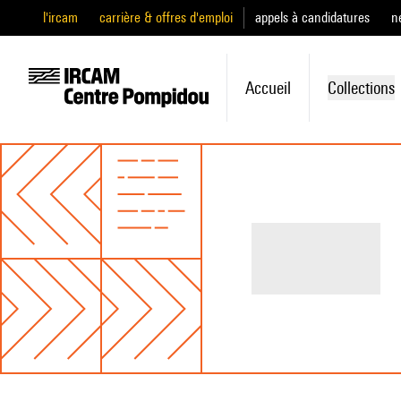
l'ircam
carrière & offres d'emploi
appels à candidatures
n
Accueil
Collections