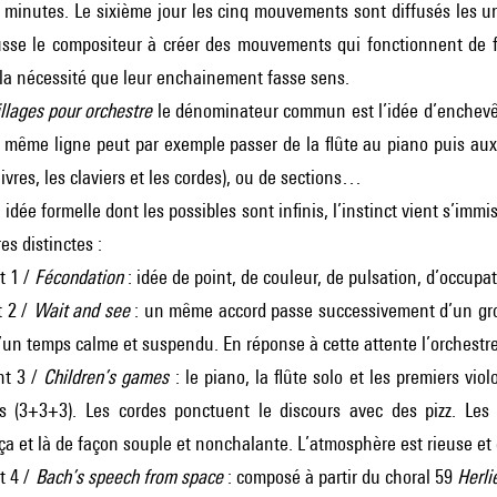
minutes. Le sixième jour les cinq mouvements sont diffusés les un
usse le compositeur à créer des mouvements qui fonctionnent de 
a nécessité que leur enchainement fasse sens.
llages pour orchestre
le dénominateur commun est l’idée d’enchevêt
e même ligne peut par exemple passer de la flûte au piano puis au
uivres, les claviers et les cordes), ou de sections…
e idée formelle dont les possibles sont infinis, l’instinct vient s’
s distinctes :
 1 /
Fécondation
: idée de point, de couleur, de pulsation, d’occupa
 2 /
Wait and see
: un même accord passe successivement d’un grou
’un temps calme et suspendu. En réponse à cette attente l’orchestre
t 3 /
Children’s games
: le piano, la flûte solo et les premiers vi
s (3+3+3). Les cordes ponctuent le discours avec des pizz. Les 
ça et là de façon souple et nonchalante. L’atmosphère est rieuse et
 4 /
Bach’s speech from space
: composé à partir du choral 59
Herli