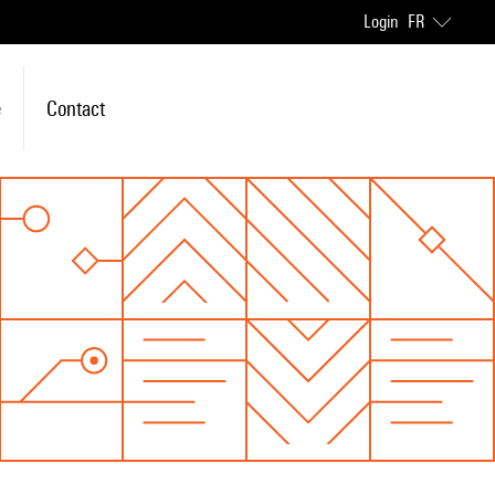
Login
FR
e
Contact