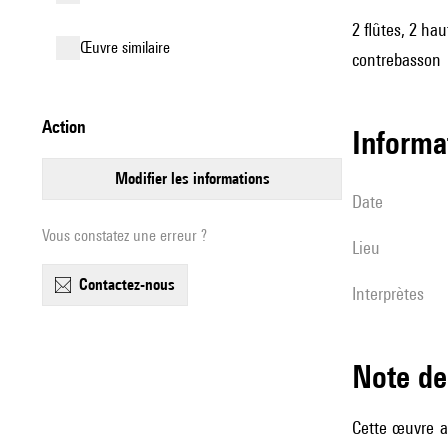
2 flûtes, 2 ha
œuvre similaire
contrebasson
action
informa
modifier les informations
date
Vous constatez une erreur ?
lieu
contactez-nous
interprètes
Note 
Cette œuvre a