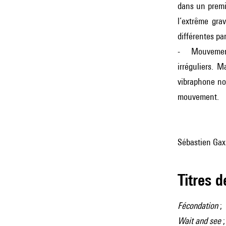
dans un premie
l’extrême gra
différentes pa
- Mouvemen
irréguliers. 
vibraphone no
mouvement.
Sébastien Gax
Titres 
Fécondation
;
Wait and see
;