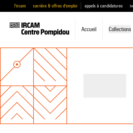
l'ircam
carrière & offres d'emploi
appels à candidatures
n
Accueil
Collections