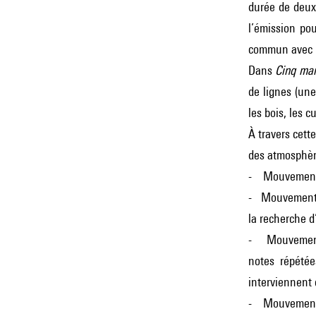
durée de deux 
l’émission po
commun avec l
Dans
Cinq mai
de lignes (un
les bois, les c
À travers cett
des atmosphère
- Mouvement
- Mouvement
la recherche d
- Mouvemen
notes répétée
interviennent 
- Mouvement