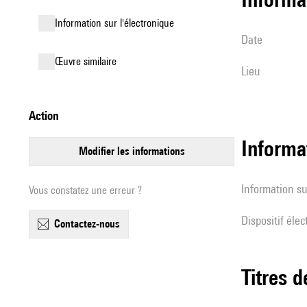
Information sur l'électronique
date
œuvre similaire
lieu
action
Informa
modifier les informations
Information su
Vous constatez une erreur ?
Dispositif éle
contactez-nous
Titres 