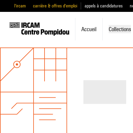
l'ircam
carrière & offres d'emploi
appels à candidatures
n
Accueil
Collections