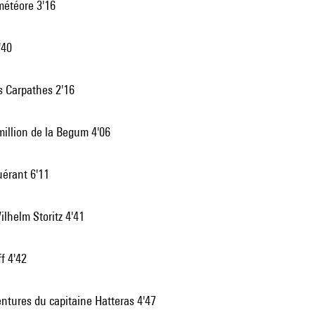
météore 3'16
'40
s Carpathes 2'16
million de la Begum 4'06
uérant 6'11
ilhelm Storitz 4'41
f 4'42
ntures du capitaine Hatteras 4'47