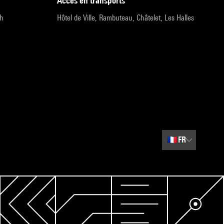
accès en transports
9h
Hôtel de Ville, Rambuteau, Châtelet, Les Halles
🇫🇷
FR