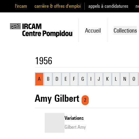
l'ircam
carrière & offres d'emploi
appels à candidatures
n
Accueil
Collections
1956
A
B
D
E
F
G
I
J
K
L
N
O
Amy Gilbert
2
Variations
Gilbert Amy