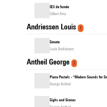
Œil de fumée
Gilbert Amy
Andriessen Louis
1
Sonate
Louis Andriessen
Antheil George
2
Piano Pastels - "Modern Sounds for S
George Antheil
Sighs and Grones
George Antheil