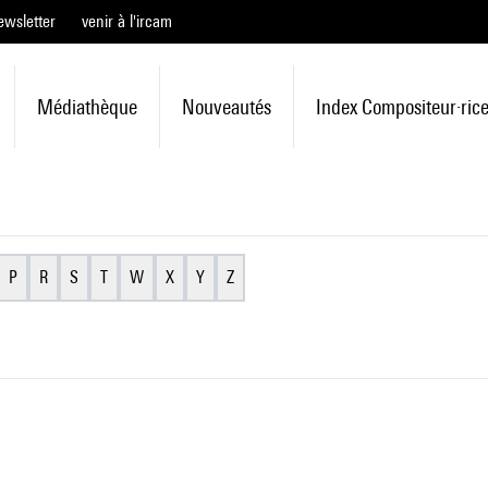
ewsletter
venir à l'ircam
Médiathèque
Nouveautés
Index Compositeur·ric
P
R
S
T
W
X
Y
Z