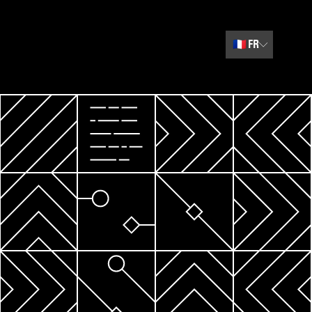
🇫🇷
FR