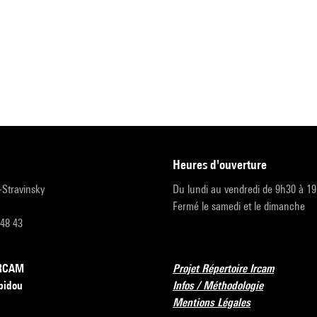
heures d'ouverture
r-Stravinsky
Du lundi au vendredi de 9h30 à 1
Fermé le samedi et le dimanche
 48 43
’IRCAM
Projet Répertoire Ircam
pidou
Infos / Méthodologie
Mentions Légales